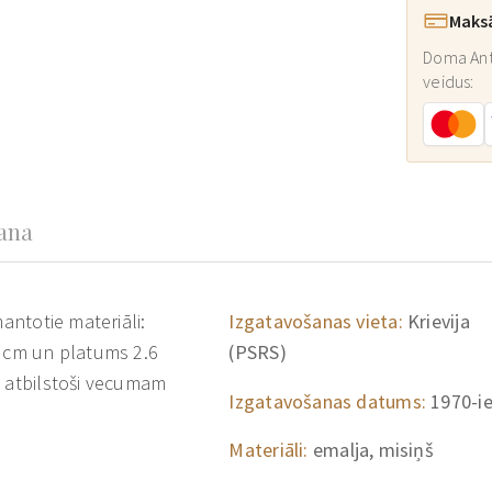
Maks
Doma Ant
veidus:
šana
mantotie materiāli:
Izgatavošanas vieta:
Krievija
7 cm un platums 2.6
(PSRS)
s atbilstoši vecumam
Izgatavošanas datums:
1970-i
Materiāli:
emalja, misiņš