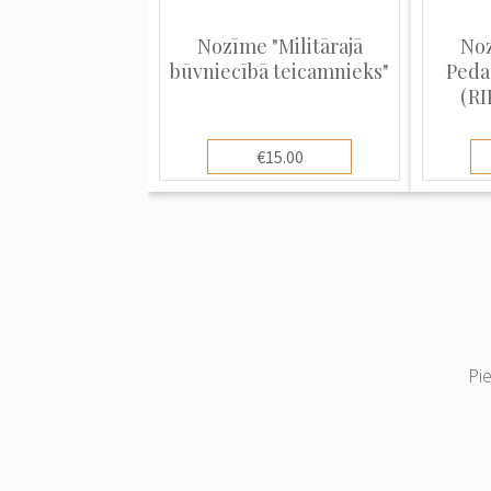
Nozīme "Militārajā
Noz
būvniecībā teicamnieks"
Peda
(RI
€15.00
Pi