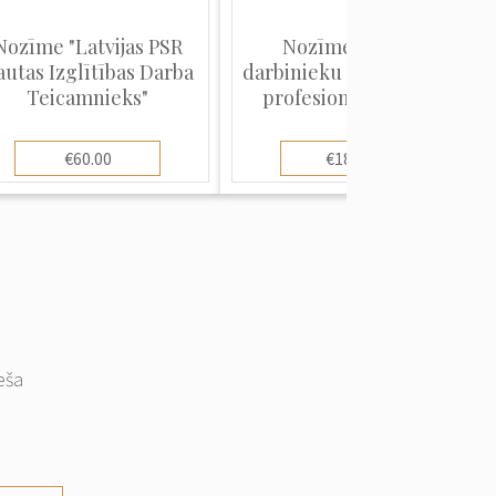
Nozīme "Latvijas PSR
Nozīme "Muitas
autas Izglītības Darba
darbinieku specializētās
Teicamnieks"
profesionālās skolas
absolvēšanai"
€60.00
€180.00
eša