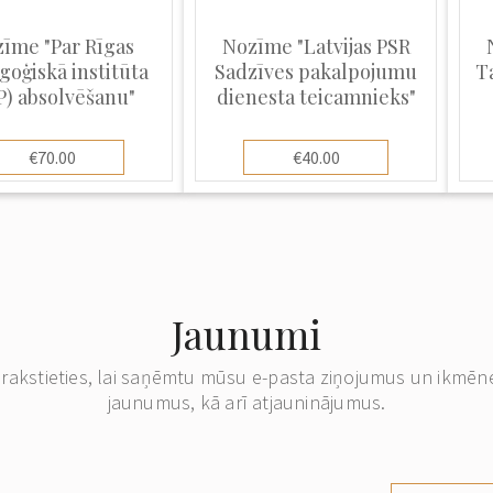
īme "Par Rīgas
Nozīme "Latvijas PSR
goģiskā institūta
Sadzīves pakalpojumu
T
P) absolvēšanu"
dienesta teicamnieks"
€70.00
€40.00
Jaunumi
erakstieties, lai saņēmtu mūsu e-pasta ziņojumus un ikmēn
jaunumus, kā arī atjauninājumus.