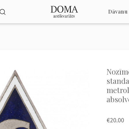
Dāvanu 
Nozīme
standa
metrol
absol
€20.00