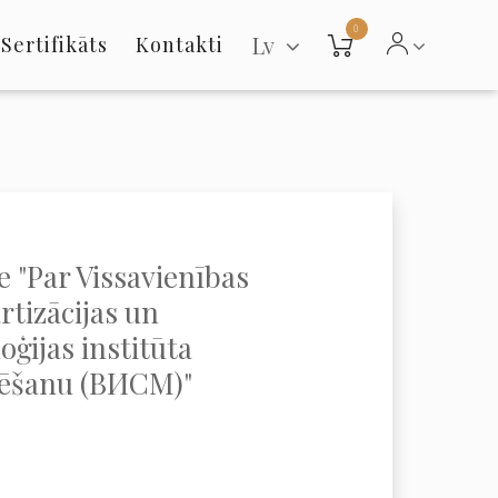
0
Lv
Sertifikāts
Kontakti
 "Par Vissavienības
rtizācijas un
oģijas institūta
vēšanu (ВИСМ)"