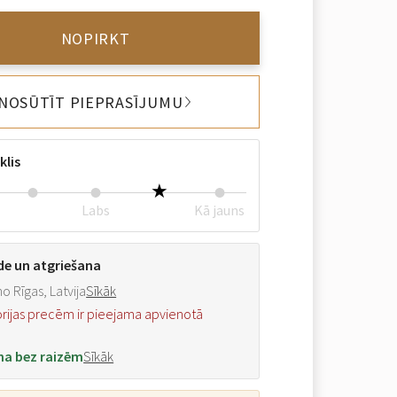
NOPIRKT
NOSŪTĪT PIEPRASĪJUMU
klis
Labs
Kā jauns
de un atgriešana
o Rīgas, Latvija
Sīkāk
orijas precēm ir pieejama apvienotā
na bez raizēm
Sīkāk