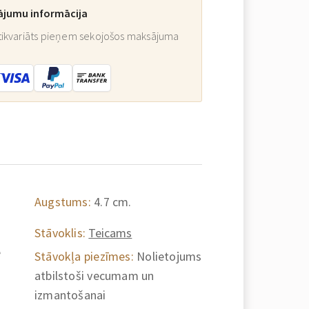
ājumu informācija
ikvariāts pieņem sekojošos maksājuma
Augstums:
4.7 cm.
Stāvoklis:
Teicams
e
Stāvokļa piezīmes:
Nolietojums
atbilstoši vecumam un
izmantošanai