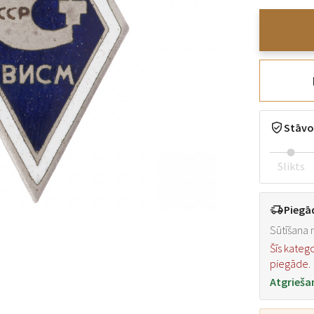
Stāvo
Slikts
Piegā
Sūtīšana n
Šīs kateg
piegāde.
Atgrieša