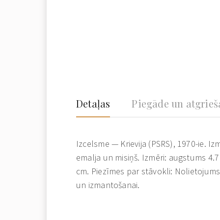
Detaļas
Piegāde un atgrie
Izcelsme — Krievija (PSRS), 1970-ie. Iz
emalja un misiņš. Izmēri: augstums 4.
cm. Piezīmes par stāvokli: Nolietojum
un izmantošanai.