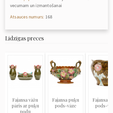
vecumam un izmantošanai
Atsauces numurs:
168
Līdzīgas preces
Fajansa vāžu
Fajansa puķu
Fajansa p
pāris ar puķu
pods-vāze
pods-vā
podu