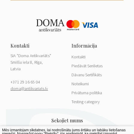
SIA "Doma Antikvariāts"
Kontakti
Smilšu iela 8, Rīga,
Piedāvāt Senlietas
Latvia
Dāvanu Sertifikāts
+371 29 16 65 04
Noteikumi
doma@antikvariats.lv
Privātuma politika
Testing category
Mēs izmantojam sīkdatnes, lai nodrošinātu jums ērtāku un labāku lietošanas
pieredzi. Nospiežot pogu "Piekrītu", jūs apstiprināt, ka piekrītat izmantot