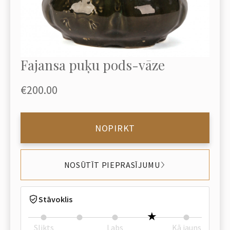
Fajansa puķu pods-vāze
€200.00
NOPIRKT
NOSŪTĪT PIEPRASĪJUMU
Stāvoklis
Slikts
Labs
Kā jauns