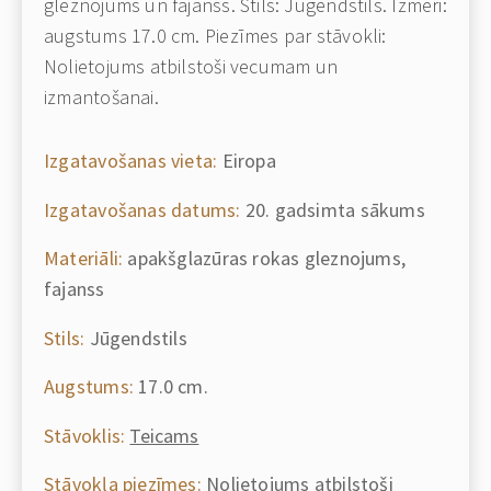
gleznojums un fajanss. Stils: Jūgendstils. Izmēri:
augstums 17.0 cm. Piezīmes par stāvokli:
Nolietojums atbilstoši vecumam un
izmantošanai.
Izgatavošanas vieta:
Eiropa
Izgatavošanas datums:
20. gadsimta sākums
Materiāli:
apakšglazūras rokas gleznojums,
fajanss
Stils:
Jūgendstils
Augstums:
17.0 cm.
Stāvoklis:
Teicams
Stāvokļa piezīmes:
Nolietojums atbilstoši