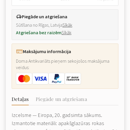
Piegāde un atgriešana
Sūtīšana no Rīgas, Latvija
Sīkāk
Atgriešana bez raizēm
Sīkāk
Maksājumu informācija
Doma Antikvariāts pieņem sekojošos maksājuma
veidus:
Detaļas
Piegāde un atgriešana
Izcelsme — Eiropa, 20. gadsimta sākums.
Izmantotie materiāli: apakšglazūras rokas