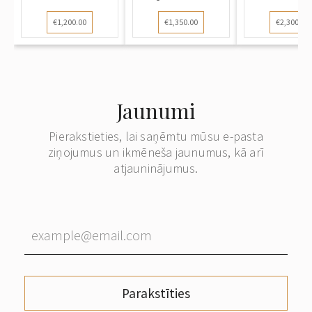
"Maurs"
uzlikā
€1,200.00
€1,350.00
€2,300.00
Jaunumi
Pierakstieties, lai saņēmtu mūsu e-pasta
ziņojumus un ikmēneša jaunumus, kā arī
atjauninājumus.
Parakstīties