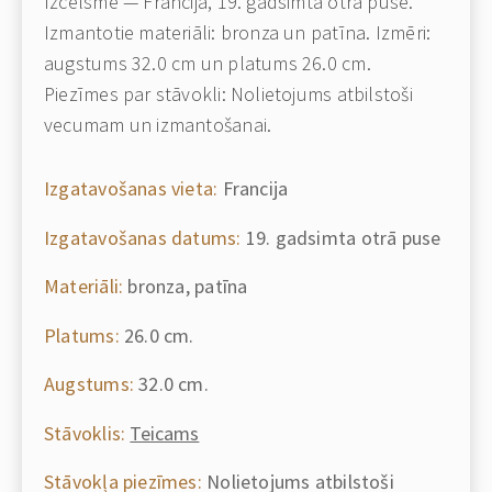
Izcelsme — Francija, 19. gadsimta otrā puse.
Izmantotie materiāli: bronza un patīna. Izmēri:
augstums 32.0 cm un platums 26.0 cm.
Piezīmes par stāvokli: Nolietojums atbilstoši
vecumam un izmantošanai.
Izgatavošanas vieta:
Francija
Izgatavošanas datums:
19. gadsimta otrā puse
Materiāli:
bronza, patīna
Platums:
26.0 cm.
Augstums:
32.0 cm.
Stāvoklis:
Teicams
Stāvokļa piezīmes:
Nolietojums atbilstoši