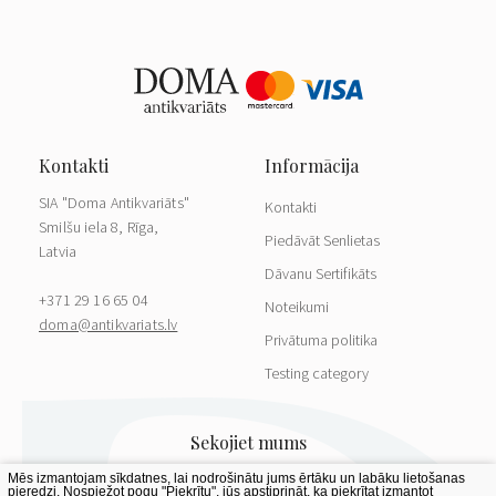
SIA "Doma Antikvariāts"
Kontakti
Smilšu iela 8, Rīga,
Piedāvāt Senlietas
Latvia
Dāvanu Sertifikāts
+371 29 16 65 04
Noteikumi
doma@antikvariats.lv
Privātuma politika
Testing category
Mēs izmantojam sīkdatnes, lai nodrošinātu jums ērtāku un labāku lietošanas
pieredzi. Nospiežot pogu "Piekrītu", jūs apstiprināt, ka piekrītat izmantot