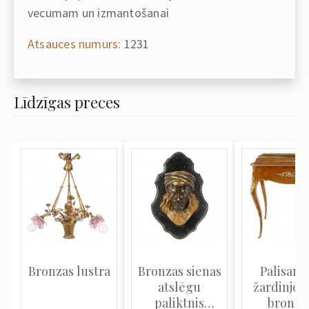
vecumam un izmantošanai
Atsauces numurs:
1231
Līdzīgas preces
Bronzas lustra
Bronzas sienas
Palisand
atslēgu
žardinjēr
paliktnis
bronza