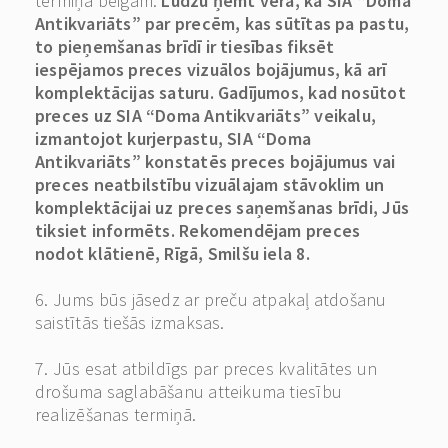
termiņa beigām.
Lūdzu ņemt vērā, ka SIA “Doma
Antikvariāts” par precēm, kas sūtītas pa pastu,
to pieņemšanas brīdī ir tiesības fiksēt
iespējamos preces vizuālos bojājumus, kā arī
komplektācijas saturu. Gadījumos, kad nosūtot
preces uz SIA “Doma Antikvariāts” veikalu,
izmantojot kurjerpastu, SIA “Doma
Antikvariāts” konstatēs preces bojājumus vai
preces neatbilstību vizuālajam stāvoklim un
komplektācijai uz preces saņemšanas brīdi, Jūs
tiksiet informēts. Rekomendējam preces
nodot klātienē, Rīgā, Smilšu iela 8.
6. Jums būs jāsedz ar preču atpakaļ atdošanu
saistītās tiešās izmaksas.
7. Jūs esat atbildīgs par preces kvalitātes un
drošuma saglabāšanu atteikuma tiesību
realizēšanas termiņā.