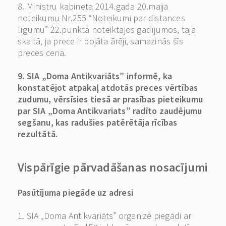
8. Ministru kabineta 2014.gada 20.maija
noteikumu Nr.255 “Noteikumi par distances
līgumu” 22.punktā noteiktajos gadījumos, tajā
skaitā, ja prece ir bojāta ārēji, samazinās šīs
preces cena.
9. SIA „Doma Antikvariāts” informē, ka
konstatējot atpakaļ atdotās preces vērtības
zudumu, vērsīsies tiesā ar prasības pieteikumu
par SIA „Doma Antikvariats” radīto zaudējumu
segšanu, kas radušies patērētāja rīcības
rezultātā.
Vispārīgie pārvadāšanas nosacījumi
Pasūtījuma piegāde uz adresi
1. SIA „Doma Antikvariāts” organizē piegādi ar