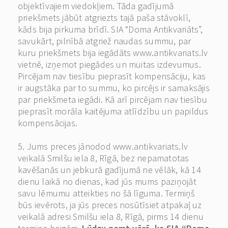
objektīvajiem viedokļiem. Tāda gadījumā
priekšmets jābūt atgriezts tajā paša stāvoklī,
kāds bija pirkuma brīdī. SIA “Doma Antikvariāts”,
savukārt, pilnībā atgriež naudas summu, par
kuru priekšmets bija iegādāts www.antikvariats.lv
vietnē, izņemot piegādes un muitas izdevumus.
Pircējam nav tiesību pieprasīt kompensāciju, kas
ir augstāka par to summu, ko pircējs ir samaksājis
par priekšmeta iegādi. Kā arī pircējam nav tiesību
pieprasīt morāla kaitējuma atlīdzību un papildus
kompensācijas.
5. Jums preces jānodod www.antikvariats.lv
veikalā Smilšu iela 8, Rīgā, bez nepamatotas
kavēšanās un jebkurā gadījumā ne vēlāk, kā 14
dienu laikā no dienas, kad jūs mums paziņojāt
savu lēmumu atteikties no šā līguma. Termiņš
būs ievērots, ja jūs preces nosūtīsiet atpakaļ uz
veikalā adresi Smilšu iela 8, Rīgā, pirms 14 dienu