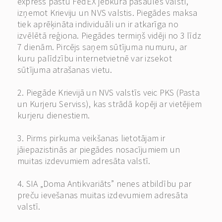
express pastu FedEX jebkurā pasaules valstī,
izņemot Krieviju un NVS valstis. Piegādes maksa
tiek aprēķināta individuāli un ir atkarīga no
izvēlētā reģiona. Piegādes termiņš vidēji no 3 līdz
7 dienām. Pircējs saņem sūtījuma numuru, ar
kuru palīdzību internetvietnē var izsekot
sūtījuma atrašanas vietu.
2. Piegāde Krievijā un NVS valstīs veic PKS (Pasta
un Kurjeru Serviss), kas strādā kopēji ar vietējiem
kurjeru dienestiem.
3. Pirms pirkuma veikšanas lietotājam ir
jāiepazistinās ar piegādes nosacījumiem un
muitas izdevumiem adresāta valstī.
4. SIA „Doma Antikvariāts” nenes atbildību par
preču ievešanas muitas izdevumiem adresāta
valstī.