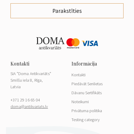
Parakstīties
SIA "Doma Antikvariāts"
Kontakti
Smilšu iela 8, Rīga,
Piedāvāt Senlietas
Latvia
Dāvanu Sertifikāts
+371 29 16 65 04
Noteikumi
doma@antikvariats.lv
Privātuma politika
Testing category