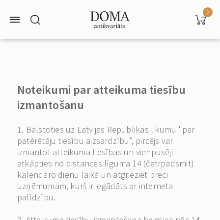
0
Noteikumi par atteikuma tiesību
izmantošanu
1. Balstoties uz Latvijas Republikas likumu "par
patērētāju tiesību aizsardzību”, pircējs var
izmantot atteikuma tiesības un vienpusēji
atkāpties no distances līguma 14 (četrpadsmit)
kalendāro dienu laikā un atgrieziet preci
uzņēmumam, kurš ir iegādāts ar interneta
palīdzību.
2. Atteikuma tiesību izmantošana beigsies pēc 14