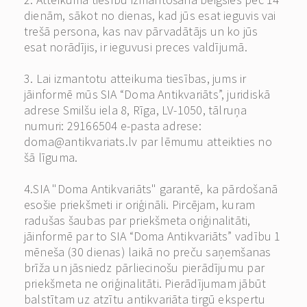
dienām, sākot no dienas, kad jūs esat ieguvis vai
trešā persona, kas nav pārvadātājs un ko jūs
esat norādījis, ir ieguvusi preces valdījumā.
3. Lai izmantotu atteikuma tiesības, jums ir
jāinformē mūs SIA “Doma Antikvariāts”, juridiskā
adrese Smilšu iela 8, Rīga, LV-1050, tālruņa
numuri: 29166504 e-pasta adrese:
doma@antikvariats.lv
par lēmumu atteikties no
šā līguma.
4.SIA "Doma Antikvariāts" garantē, ka pārdošanā
esošie priekšmeti ir oriģināli. Pircējam, kuram
radušas šaubas par priekšmeta oriģinalitāti,
jāinformē par to SIA “Doma Antikvariāts” vadību 1
mēneša (30 dienas) laikā no preču saņemšanas
brīža un jāsniedz pārliecinošu pierādījumu par
priekšmeta ne oriģinalitāti. Pierādījumam jābūt
balstītam uz atzītu antikvariāta tirgū ekspertu