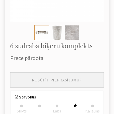
6 sudraba biķeru komplekts
Prece pārdota
NOSŪTĪT PIEPRASĪJUMU
Stāvoklis
Slikts
Labs
Kā jauns