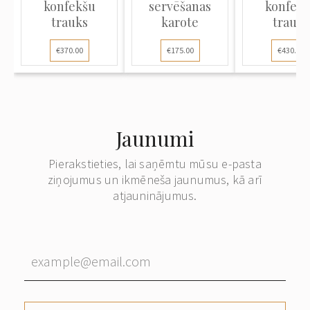
konfekšu
servēšanas
konfek
trauks
karote
trauks
€370.00
€175.00
€430.00
Jaunumi
Pierakstieties, lai saņēmtu mūsu e-pasta
ziņojumus un ikmēneša jaunumus, kā arī
atjauninājumus.