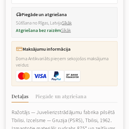
Piegāde un atgriešana
Sūtīšana no Rīgas, Latvija
Sīkāk
Atgriešana bez raizēm
Sīkāk
Maksājumu informācija
Doma Antikvariāts pieņem sekojošos maksājuma
veidus:
Detaļas
Piegāde un atgriešana
Ražotājs — Juvelierizstrādājumu fabrika pilsētā
Tbilisi. Izcelsme — Gruzija (PSRS), Tbilisi, 1962.
Izmantotie materiāli: sudrabs 875* un zeltījums.