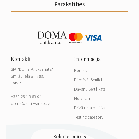
Parakstīties
SIA "Doma Antikvariāts"
Kontakti
Smilšu iela 8, Rīga,
Piedāvāt Senlietas
Latvia
Dāvanu Sertifikāts
+371 29 16 65 04
Noteikumi
doma@antikvariats.lv
Privātuma politika
Testing category