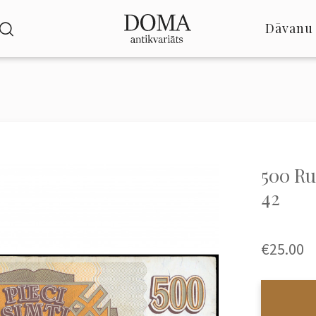
Dāvanu 
500 Rub
42
€25.00