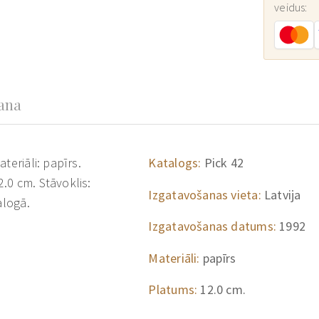
veidus:
šana
teriāli: papīrs.
Katalogs:
Pick 42
.0 cm. Stāvoklis:
Izgatavošanas vieta:
Latvija
alogā.
Izgatavošanas datums:
1992
Materiāli:
papīrs
Platums:
12.0 cm.