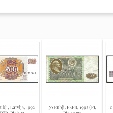
ubļi, Latvija, 1992
50 Rubļi, PSRS, 1992 (F),
10
(XF), Pick 42
Pick 247a