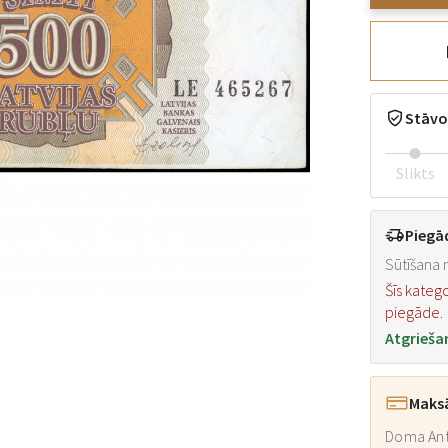
Stāvo
Slikts
Piegā
Sūtīšana n
Šīs kateg
piegāde.
Atgrieša
Maks
Doma Ant