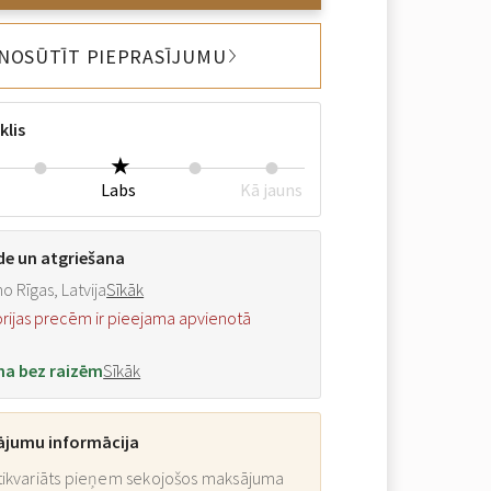
NOSŪTĪT PIEPRASĪJUMU
klis
Labs
Kā jauns
de un atgriešana
o Rīgas, Latvija
Sīkāk
orijas precēm ir pieejama apvienotā
na bez raizēm
Sīkāk
ājumu informācija
ikvariāts pieņem sekojošos maksājuma