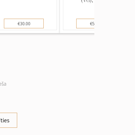
€30.00
€50.00
eša
ties