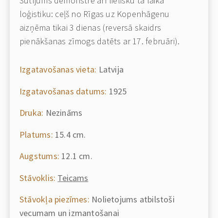
Sūtījums demonstrē arī lielisku tā laika
loģistiku: ceļš no Rīgas uz Kopenhāgenu
aizņēma tikai 3 dienas (reversā skaidrs
pienākšanas zīmogs datēts ar 17. februāri).
Izgatavošanas vieta:
Latvija
Izgatavošanas datums:
1925
Druka:
Nezināms
Platums:
15.4 cm.
Augstums:
12.1 cm.
Stāvoklis:
Teicams
Stāvokļa piezīmes:
Nolietojums atbilstoši
vecumam un izmantošanai