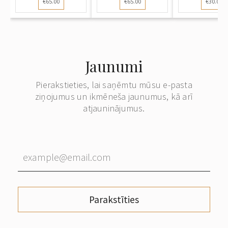
€65.00
€65.00
€30.00
nosūtīta no
Rīgas uz
nosūtīta
Rīgas uz
Kopenhāgenu
Rīgas uz Be
Kopenhāgenu
(Dānija)
(Dānija)
Jaunumi
Pierakstieties, lai saņēmtu mūsu e-pasta
ziņojumus un ikmēneša jaunumus, kā arī
atjauninājumus.
Parakstīties