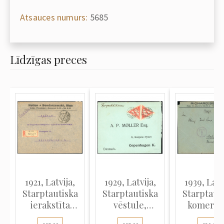
Atsauces numurs:
5685
Līdzīgas preces
1921, Latvija,
1929, Latvija,
1939, Latv
Starptautiska
Starptautiska
Starptaut
ierakstīta
vēstule,
komerciā
vēstule, kas
nosūtīta no
vēstule, 