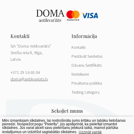
SIA "Doma Antikvariāts"
Kontakti
Smilšu iela 8, Rīga,
Piedāvāt Senlietas
Latvia
Dāvanu Sertifikāts
+371 29 16 65 04
Noteikumi
doma@antikvariats.lv
Privātuma politika
Testing category
Mēs izmantojam sīkdatnes, lai nodrošinātu jums ērtāku un labāku lietošanas
pieredzi. Nospiežot pogu "Piekrītu", jūs apstiprināt, ka piekrītat izmantot
sīkdatnes. Jūs varat atcelt savu piekrišanu jebkurā laikā, mainot pārlūka
iestatījumus un izdzēšot saglabātās sīkdatnes.
Uzzināt vairāk