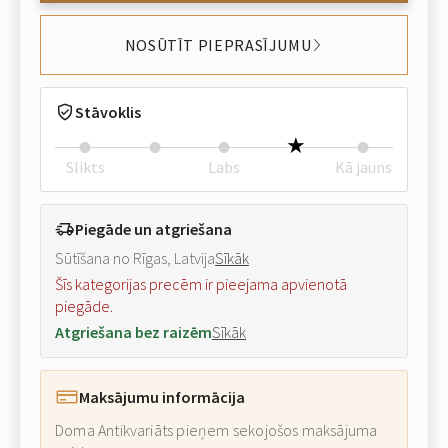
NOSŪTĪT PIEPRASĪJUMU
Stāvoklis
Slikts
Labs
Kā jauns
Piegāde un atgriešana
Sūtīšana no Rīgas, Latvija
Sīkāk
Šīs kategorijas precēm ir pieejama apvienotā
piegāde.
Atgriešana bez raizēm
Sīkāk
Maksājumu informācija
Doma Antikvariāts pieņem sekojošos maksājuma