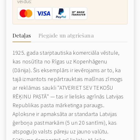
veidus:
Detaļas
Piegāde un atgriešana
1925. gada starptautiska komerciāla vēstule,
kas nosūtīta no Rīgas uz Kopenhāgenu
(Dānija). Šis eksemplārs ir ievērojams ar to, ka
tajā izmantots nepārtrauktais mašīnas zīmogs
ar reklāmas saukli "ATVERIET SEV TEKOŠU
RĒĶINU PASTĀ" — tas ir lielisks agrīnās Latvijas
Republikas pasta mārketinga paraugs.
Aploksne ir apmaksāta ar standarta Latvijas
ģerboņa pastmarkām (5 un 20 santīmi), kas
atspoguļo valsts pāreju uz jauno valūtu.