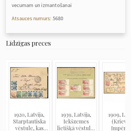
vecumam un izmantošanai
Atsauces numurs:
5680
Līdzīgas preces
1920, Latvija,
1939, Latvija,
1909, Latv
Starptautiska
Iekšzemes
(Krievij
vēstule, kas
lietišķā vēstule,
Impērija