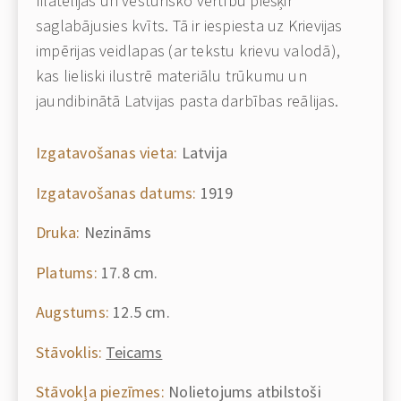
filatēlijas un vēsturisko vērtību piešķir
saglabājusies kvīts. Tā ir iespiesta uz Krievijas
impērijas veidlapas (ar tekstu krievu valodā),
kas lieliski ilustrē materiālu trūkumu un
jaundibinātā Latvijas pasta darbības reālijas.
Izgatavošanas vieta:
Latvija
Izgatavošanas datums:
1919
Druka:
Nezināms
Platums:
17.8 cm.
Augstums:
12.5 cm.
Stāvoklis:
Teicams
Stāvokļa piezīmes:
Nolietojums atbilstoši