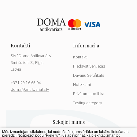
SIA "Doma Antikvariāts"
Kontakti
Smilšu iela 8, Rīga,
Piedāvāt Senlietas
Latvia
Dāvanu Sertifikāts
+371 29 16 65 04
Noteikumi
doma@antikvariats.lv
Privātuma politika
Testing category
Mēs izmantojam sīkdatnes, lai nodrošinātu jums ērtāku un labāku lietošanas
pieredzi. Nospiežot pogu "Piekrītu", jūs apstiprināt, ka piekrītat izmantot