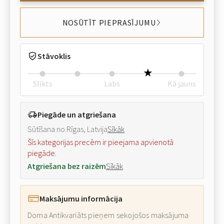
NOSŪTĪT PIEPRASĪJUMU
Stāvoklis
Slikts
Labs
Kā jauns
Piegāde un atgriešana
Sūtīšana no Rīgas, Latvija
Sīkāk
Šīs kategorijas precēm ir pieejama apvienotā
piegāde.
Atgriešana bez raizēm
Sīkāk
Maksājumu informācija
Doma Antikvariāts pieņem sekojošos maksājuma