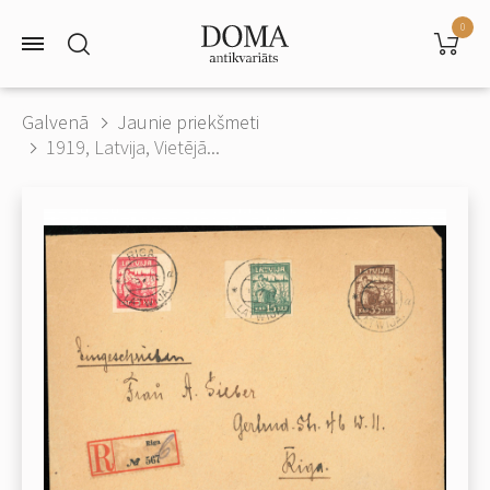
0
Galvenā
Jaunie priekšmeti
1919, Latvija, Vietējā...