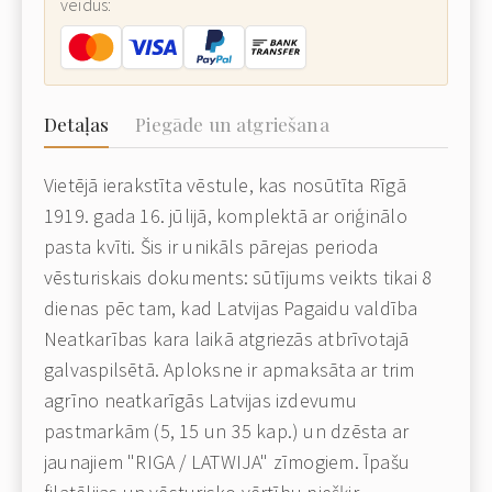
veidus:
Detaļas
Piegāde un atgriešana
Vietējā ierakstīta vēstule, kas nosūtīta Rīgā
1919. gada 16. jūlijā, komplektā ar oriģinālo
pasta kvīti. Šis ir unikāls pārejas perioda
vēsturiskais dokuments: sūtījums veikts tikai 8
dienas pēc tam, kad Latvijas Pagaidu valdība
Neatkarības kara laikā atgriezās atbrīvotajā
galvaspilsētā. Aploksne ir apmaksāta ar trim
agrīno neatkarīgās Latvijas izdevumu
pastmarkām (5, 15 un 35 kap.) un dzēsta ar
jaunajiem "RIGA / LATWIJA" zīmogiem. Īpašu