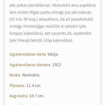
pēc pakas pienākšanas. Vēsturisko ainu papildina
liels violets Rīgas pasta zīmogs par pēcmaksas
(53 rub. 90 kop.) iekasēšanu, kā arī paradoksālā
zīmogu hronoloģija: nosūtīts 4. oktobrī (pēc
Eiropas kalendāra), bet saņemts 26. septembrī
(pēc Krievijā lietotā Jūlija kalendāra).
Izgatavošanas vieta:
Vācija
Izgatavošanas datums:
1912
Druka:
Nezināms
Platums:
11.4 cm.
Augstums:
10.7 cm.