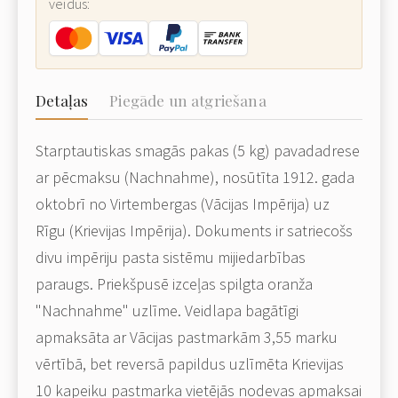
veidus:
Detaļas
Piegāde un atgriešana
Starptautiskas smagās pakas (5 kg) pavadadrese
ar pēcmaksu (Nachnahme), nosūtīta 1912. gada
oktobrī no Virtembergas (Vācijas Impērija) uz
Rīgu (Krievijas Impērija). Dokuments ir satriecošs
divu impēriju pasta sistēmu mijiedarbības
paraugs. Priekšpusē izceļas spilgta oranža
"Nachnahme" uzlīme. Veidlapa bagātīgi
apmaksāta ar Vācijas pastmarkām 3,55 marku
vērtībā, bet reversā papildus uzlīmēta Krievijas
10 kapeiku pastmarka vietējās nodevas apmaksai