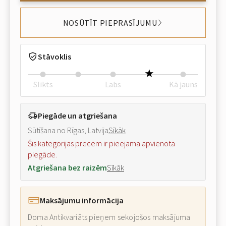
NOSŪTĪT PIEPRASĪJUMU
Stāvoklis
Slikts
Labs
Kā jauns
Piegāde un atgriešana
Sūtīšana no Rīgas, Latvija
Sīkāk
Šīs kategorijas precēm ir pieejama apvienotā
piegāde.
Atgriešana bez raizēm
Sīkāk
Maksājumu informācija
Doma Antikvariāts pieņem sekojošos maksājuma