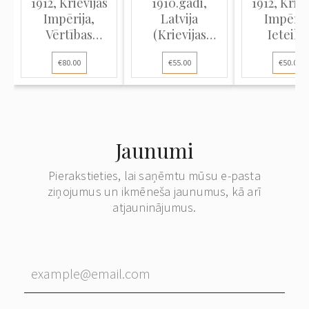
1912, Krievijas
1910.gadi,
1912, Kriev
Impērija,
Latvija
Impērij
Vērtības
(Krievijas
Ieteikt
(naudas)
Impērija),
(ierakstī
€80.00
€55.00
€50.00
vēstule, kas
Pirmā pasaules
vēstule 
nosūtīta no
kara laika
Maskavas
Krievijas
ierakstīta
Rīgu
Impērijas uz
komerciāla
Vāciju
vēstule, kas
Jaunumi
nosūtīta Vācijas
okupācijas laikā
Pierakstieties, lai saņēmtu mūsu e-pasta
no Rīgas (Ober
ziņojumus un ikmēneša jaunumus, kā arī
Ost periods)
atjauninājumus.