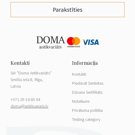
Parakstīties
SIA "Doma Antikvariāts"
Kontakti
Smilšu iela 8, Rīga,
Piedāvāt Senlietas
Latvia
Dāvanu Sertifikāts
+371 29 16 65 04
Noteikumi
doma@antikvariats.lv
Privātuma politika
Testing category