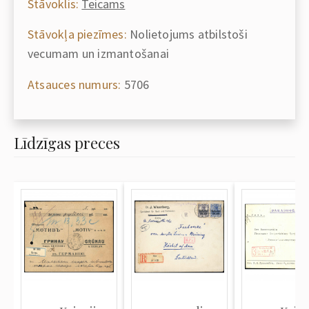
Stāvoklis:
Teicams
Stāvokļa piezīmes:
Nolietojums atbilstoši
vecumam un izmantošanai
Atsauces numurs:
5706
Līdzīgas preces