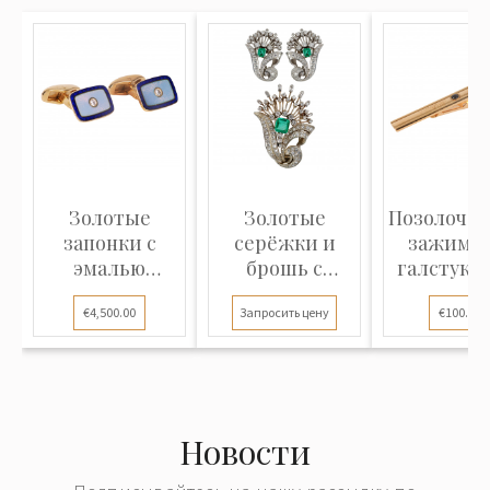
Золотые
Золотые
Позолоче
запонки с
серёжки и
зажим д
эмалью
брошь с
галстука "
"Fabergé"
изумрудами и
DuPont.
€4,500.00
Запросить цену
€100.00
брилли...
Новости