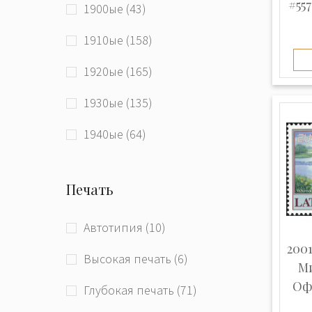
#557
Латвия (Российская
1900ые (43)
империя) (16)
1910ые (158)
Латвия (СССР) (2)
1920ые (165)
Литва (131)
1930ые (135)
Польша (12)
1940ые (64)
Россия (33)
1950ые (59)
Россия (Российская
Печать
империя) (168)
1960ые (20)
Россия (РСФСР) (41)
Автотипия (10)
1970ые (7)
Россия (СССР) (212)
2001
Высокая печать (6)
1980ые (2)
Ми
Румыния (3)
Офс
Глубокая печать (71)
1990ые (179)
Тувинская Народная