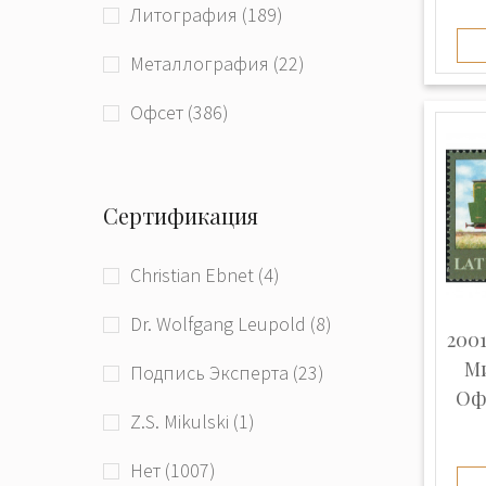
Литография (189)
Республика (1)
начало 21 века (181)
Украина (1)
Металлография (22)
Эстония (102)
Офсет (386)
Растровая сетка (4)
Сертификация
Типографская (208)
Фототипия (71)
Christian Ebnet (4)
Неизвестна (94)
Dr. Wolfgang Leupold (8)
2001
Ми
Подпись Эксперта (23)
Офс
Z.S. Mikulski (1)
Нет (1007)