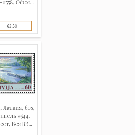
-#558, Офсе...
€3.50
, Латвия, 60s,
шель #544,
ет, Без ВЗ...