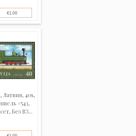
€1.00
, Латвия, 40s,
шель #543,
ет, Без ВЗ...
€1.00