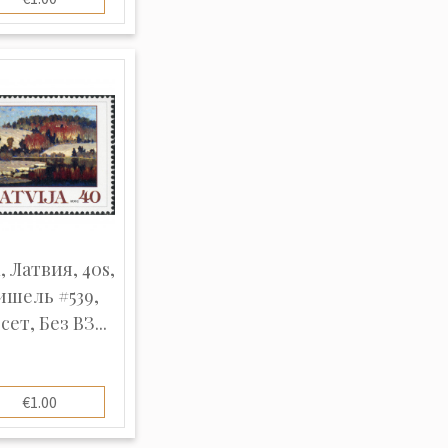
, Латвия, 40s,
шель #539,
ет, Без ВЗ...
€1.00