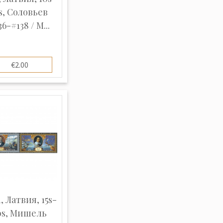
s, Соловьев
36-#138 / М...
€2.00
, Латвия, 15s-
0s, Мишель