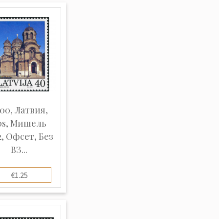
00, Латвия,
0s, Мишель
2, Офсет, Без
ВЗ...
€1.25