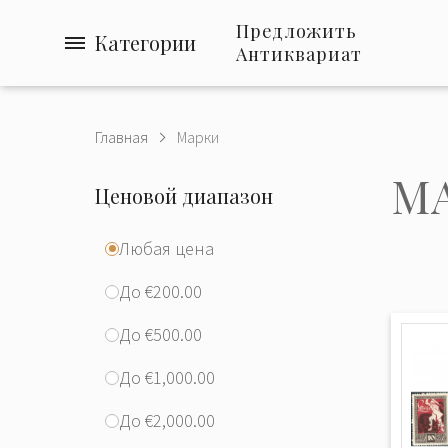
Предложить
Категории
Антиквариат
Главная
Марки
М
Ценовой диапазон
Любая цена
До €200.00
До €500.00
До €1,000.00
До €2,000.00