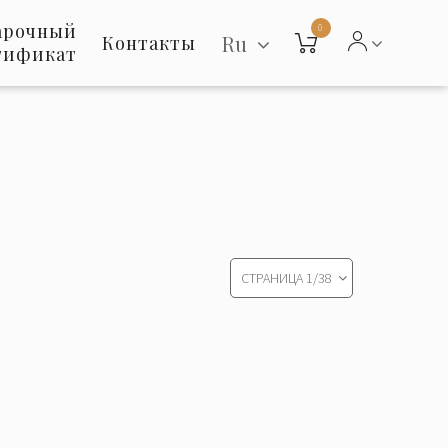
арочный
0
Ru
Контакты
тификат
СТРАНИЦА
1
/
38