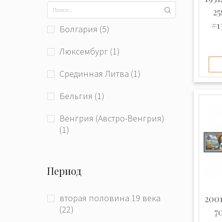
25
#1
Болгария (5)
Люксембург (1)
Срединная Литва (1)
Бельгия (1)
Венгрия (Австро-Венгрия)
(1)
Германия (6)
Период
Германия (Демократическая
Республика) (1)
вторая половина 19 века
2001
Латвия (301)
(22)
7