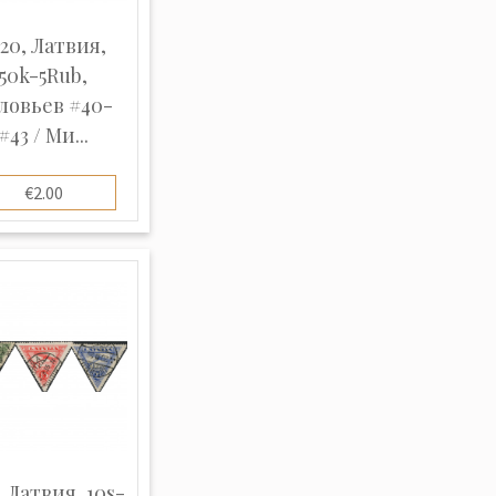
20, Латвия,
50k-5Rub,
ловьев #40-
#43 / Ми...
€2.00
, Латвия, 10s-