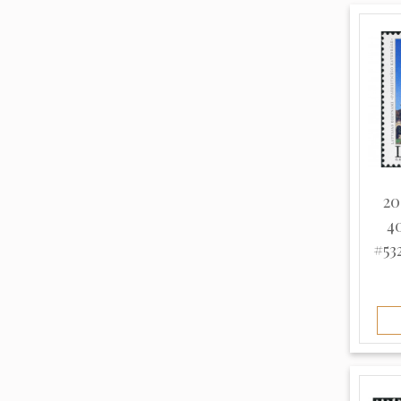
Тонкая (8)
Хлопчатая (2)
Неизвестна (963)
20
4
#53