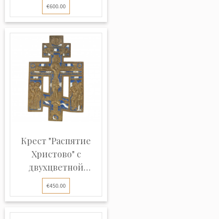
эмаль...
€600.00
Крест "Распятие
Христово" с
двухцветной
эмаль...
€450.00