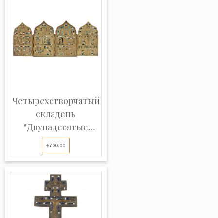
Четырехстворчатый
складень
"Двунадесятые
Праз...
€700.00