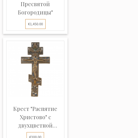
Пресвятой
Богородицы"
€1,450.00
Крест "Распятие
Христово" с
двухцветной
эмаль...
€300.00