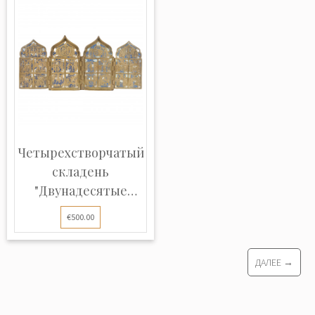
Четырехстворчатый
складень
"Двунадесятые
Праз...
€500.00
ДАЛЕЕ →