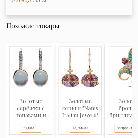
Похожие товары
Золотые
Золотые
Золота
серёжки с
серьги "Nanis
брошь 
топазами и
Italian Jewels"
бриллиан
бриллиантами
рубинам
€1,600.00
€3,200.00
Запросить ц
бирю..