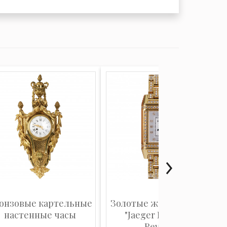
онзовые картельные
Золотые женские часы
настенные часы
"Jaeger Lecoultre
Revers...