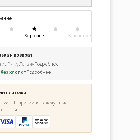
ояние
Хорошее
Как новое
вка и возврат
 из Риги, Латвия
Подробнее
 без хлопот
Подробнее
ли платежа
ikvariāts принимает следующие
 оплаты: