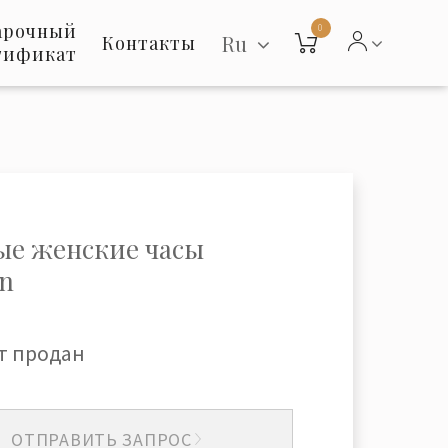
арочный
0
Ru
Контакты
тификат
ые женские часы
rn
т продан
ОТПРАВИТЬ ЗАПРОС