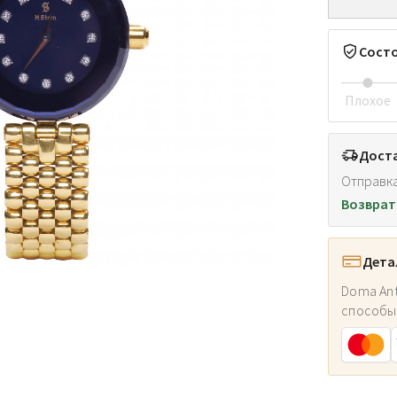
Сост
Плохое
Доста
Отправка
Возврат
Дета
Doma Ant
способы