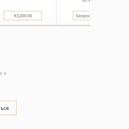
€3,000.00
Запросить цену
е и
ься