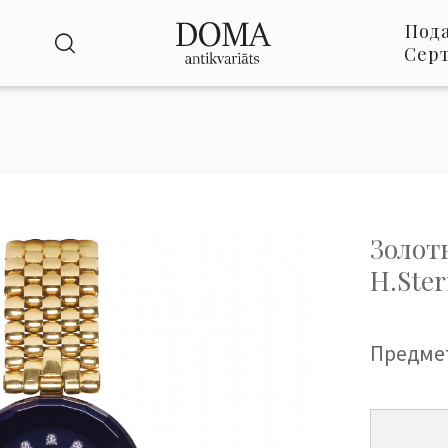
Под
Сер
Золот
H.Ste
Предме