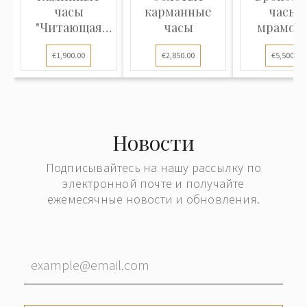
часы
карманные
часы с
"Читающая
часы
мрамор
девочка"
"Орёл, Л
€1,900.00
€2,850.00
€5,500.00
Толсто
Новости
Подписывайтесь на нашу рассылку по
электронной почте и получайте
ежемесячные новости и обновления.