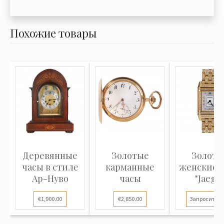
Похожие товары
Деревянные
Золотые
Золоты
часы в стиле
карманные
женские 
Ар-Нуво
часы
"Jaege
Lecoult
€1,900.00
€2,850.00
Запросить ц
Revers..