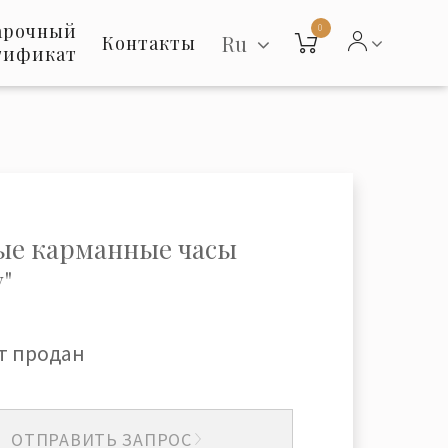
арочный
0
Ru
Контакты
тификат
ые карманные часы
"
т продан
ОТПРАВИТЬ ЗАПРОС