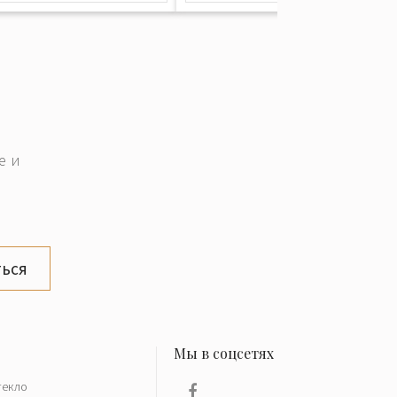
е и
ься
текло