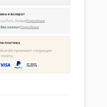
вка и возврат
 из Риги, Латвия
Подробнее
 без хлопот
Подробнее
ли платежа
ikvariāts принимает следующие
 оплаты: