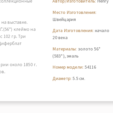
 коллекционные
Автор/Изготовитель:
Henry
Место Изготовления:
Швейцария
на выставке.
”.(56*) клеймо на
Дата Изготовления:
начало
ес
102 гр.
Три
20 века
 Циферблат
Материалы:
золото 56*
(583*), эмаль
ии около 1850 г.
Номер модели:
54116
ов.
Диаметр:
5.5 см.