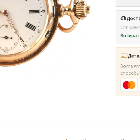
Доста
Отправка
Возврат
Дета
Doma Ant
способы