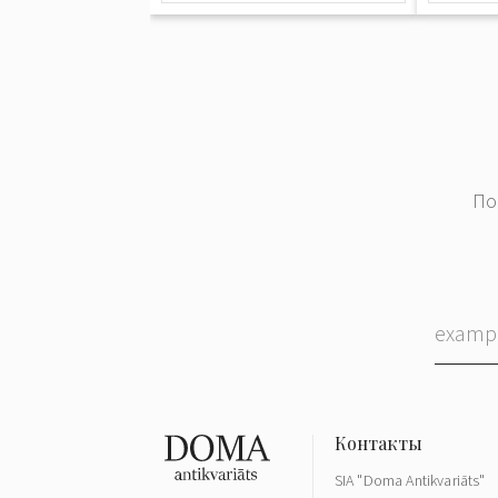
По
SIA "Doma Antikvariāts"