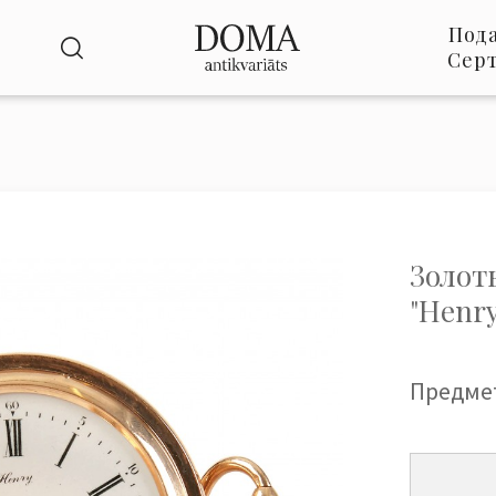
Под
Сер
Золот
"Henry
Предме