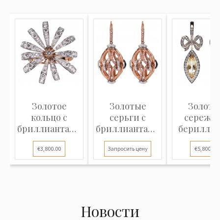
Золотое
Золотые
Золоты
кольцо с
серьги с
сережки
бриллиантами
бриллиантами
бериллам
"Luca Carati"
"Luca Carati"
бриллиан
€3,800.00
Запросить цену
€5,800.00
Новости