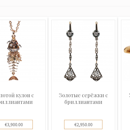
лотой кулон с
Золотые серёжки с
риллиантами
бриллиантами
€3,900.00
€2,950.00