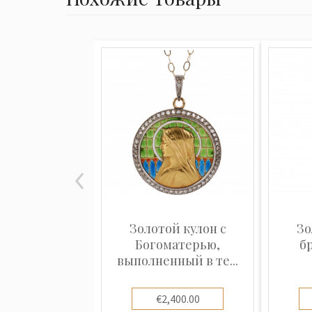
Золотой кулон с
Зо
Богоматерью,
б
выполненный в те...
€2,400.00