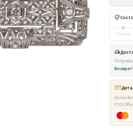
Сост
Плохое
Доста
Отправка
Возврат
Дета
Doma Ant
способы