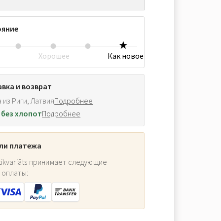
ояние
Хорошее
Как новое
вка и возврат
 из Риги, Латвия
Подробнее
 без хлопот
Подробнее
ли платежа
ikvariāts принимает следующие
 оплаты: