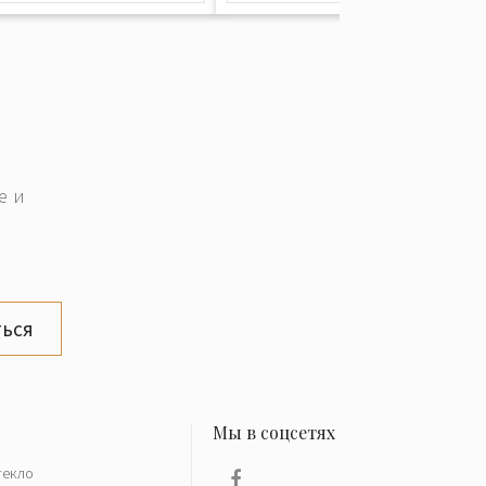
е и
ься
текло