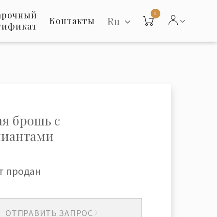
арочный
0
Ru
Контакты
тификат
ая брошь с
лиантами
т продан
ОТПРАВИТЬ ЗАПРОС