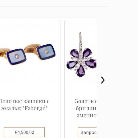
Золотые запонки с
Золотые серьги с
эмалью "Fabergé"
бриллиантами и
аметистами "L...
€4,500.00
Запросить цену