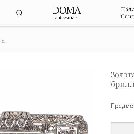
Под
Сер
с...
Золот
брил
Предме