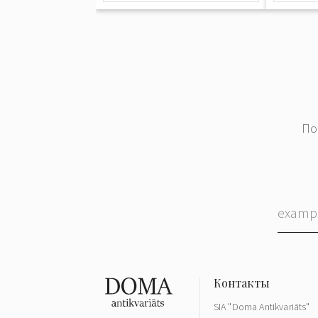
По
SIA "Doma Antikvariāts"