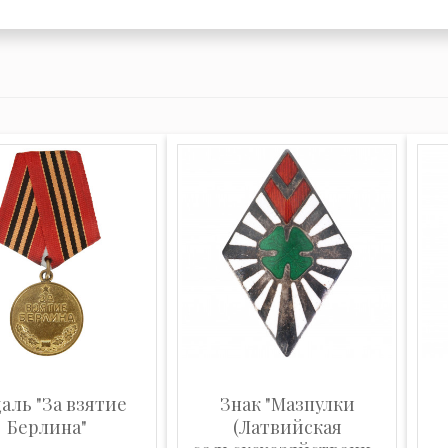
аль "За взятие
Знак "Мазпулки
Берлина"
(Латвийская