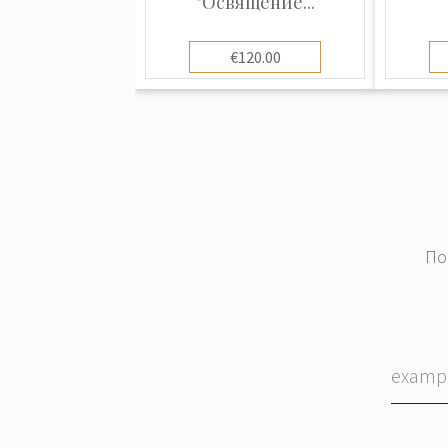
"Освящение...
€120.00
По