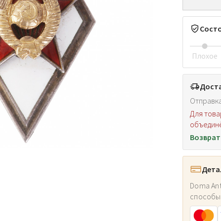
Сост
Плохое
Доста
Отправка
Для това
объединё
Возврат
Дета
Doma Ant
способы