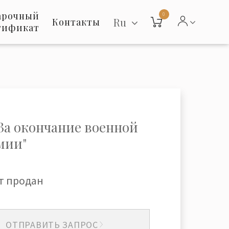
арочный
0
Ru
Контакты
тификат
"За окончание военной
мии"
т продан
ОТПРАВИТЬ ЗАПРОС