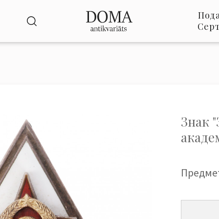
Под
Сер
Знак 
акаде
Предме