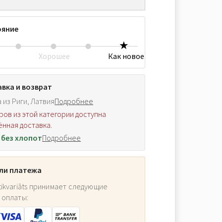
ояние
Хорошее
Как новое
вка и возврат
 из Риги, Латвия
Подробнее
ров из этой категории доступна
нная доставка.
 без хлопот
Подробнее
ли платежа
ikvariāts принимает следующие
 оплаты: