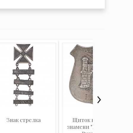
Знак стрелка
Щиток на древко
знамени "Герб города