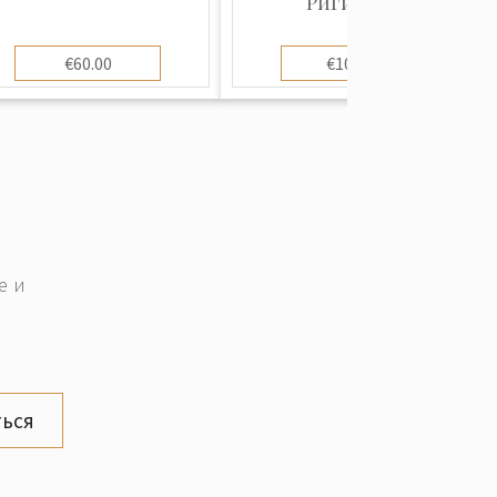
Риги и и...
€60.00
€100.00
е и
ься