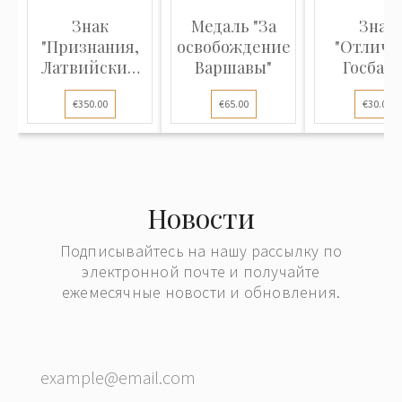
Знак
Медаль "За
Знак
"Признания,
освобождение
"Отличн
Латвийский
Варшавы"
Госбан
Красный
СССР"
€350.00
€65.00
€30.00
крест, 3-...
Новости
Подписывайтесь на нашу рассылку по
электронной почте и получайте
ежемесячные новости и обновления.