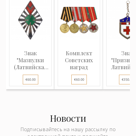
Знак
Комплект
Знак
"Мазпулки
Советских
"Признан
(Латвийская
наград
Латвийс
сельскохозяйственн...
Красны
€60.00
€60.00
€350.00
крест, 3-
Новости
Подписывайтесь на нашу рассылку по