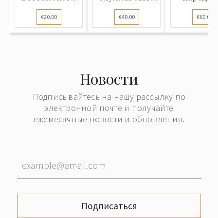
института
Латвийской
просвеще
€20.00
€40.00
€60.00
стандартизации
ССР"
Латвийс
и метрологии
ССР"
(ВИСМ)"
Новости
Подписывайтесь на нашу рассылку по
электронной почте и получайте
ежемесячные новости и обновления.
Подписаться