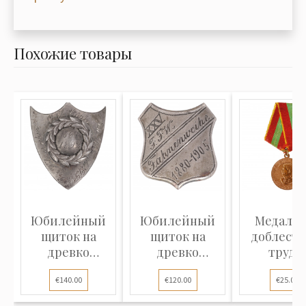
Похожие товары
Юбилейный
Юбилейный
Медаль 
щиток на
щиток на
доблест
древко
древко
труд в
знамени
знамени
Велико
€140.00
€120.00
€25.00
"Подарок Во...
"Освящение...
Отечеств