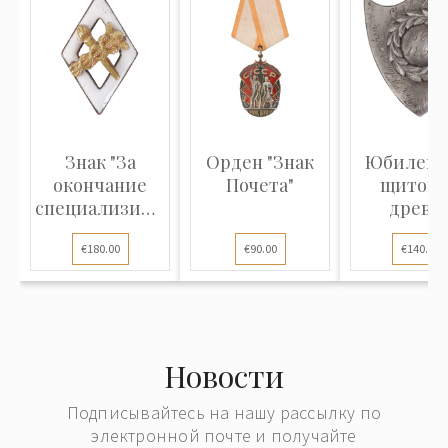
Знак "За
Орден "Знак
Юбилей
окончание
Почета"
щиток 
специализированного
древк
ремесл...
знамен
€180.00
€90.00
€140.00
"Подарок В
Новости
Подписывайтесь на нашу рассылку по
электронной почте и получайте