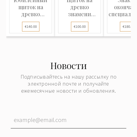
щиток на
древко
окончан
древко
знамени
специали
знамени
"Стренчское
ремесл.
€140.00
€100.00
€180.00
"Подарок Во...
общество...
Новости
Подписывайтесь на нашу рассылку по
электронной почте и получайте
ежемесячные новости и обновления.