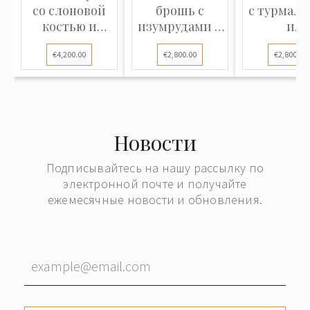
со слоновой
брошь с
с турмал
костью и
изумрудами и
и
бриллиантами
бриллиантами
бриллиан
€4,200.00
€2,800.00
€2,800.00
Новости
Подписывайтесь на нашу рассылку по
электронной почте и получайте
ежемесячные новости и обновления.