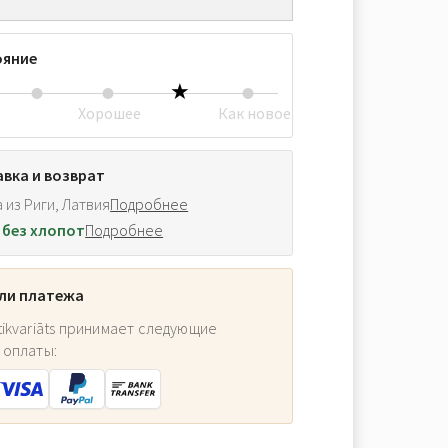
ояние
Хорошее
Как новое
вка и возврат
 из Риги, Латвия
Подробнее
 без хлопот
Подробнее
ли платежа
ikvariāts принимает следующие
 оплаты: