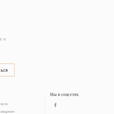
е и
ься
текло
свещение