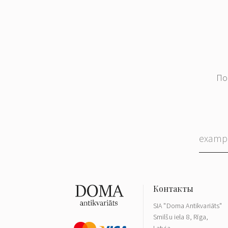
По
SIA "Doma Antikvariāts"
Smilšu iela 8, Rīga,
Latvia