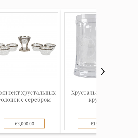
мплект хрустальных
Хрустальная пивная
солонок с серебром
кружка
€3,000.00
€150.00