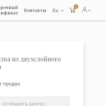
арочный
0
Ru
Контакты
тификат
лка из двухслойного
а
т продан
ОТПРАВИТЬ ЗАПРОС