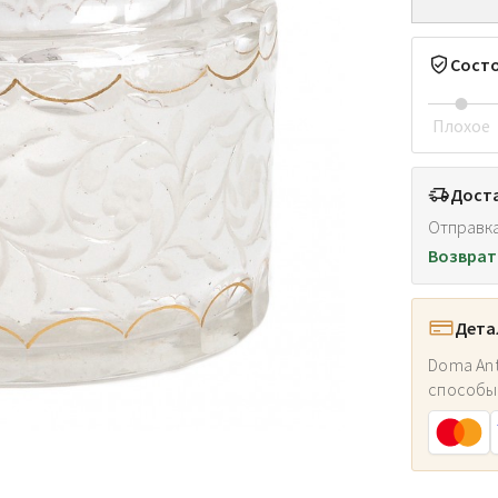
Сост
Плохое
Доста
Отправка
Возврат
Дета
Doma Ant
способы