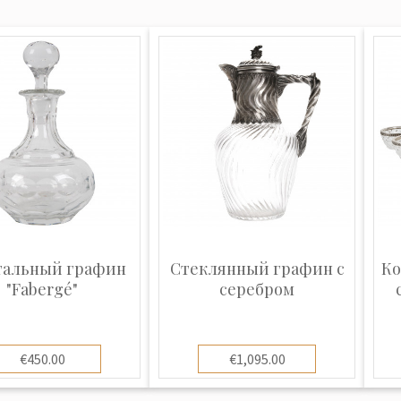
тальный графин
Стеклянный графин с
Ко
"Fabergé"
серебром
€450.00
€1,095.00