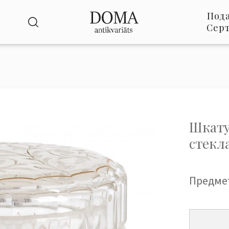
Под
Сер
Шкату
стекл
Предме