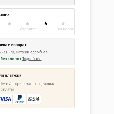
ояние
Хорошее
Как новое
вка и возврат
 из Риги, Латвия
Подробнее
 без хлопот
Подробнее
ли платежа
ikvariāts принимает следующие
 оплаты: