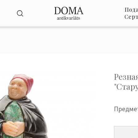
Под
Сер
Резна
"Стар
Предме