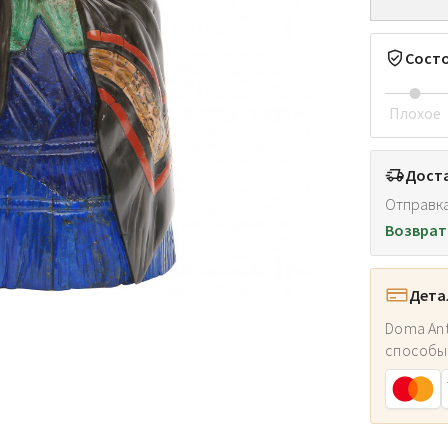
Сост
Плохое
Доста
Отправка
Возврат
Дета
Doma Ant
способы