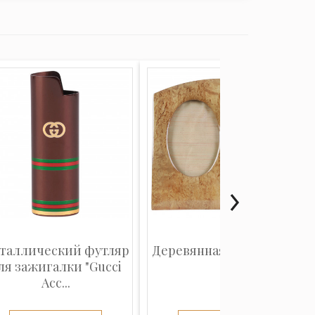
таллический футляр
Деревянная фоторамка
ля зажигалки "Gucci
Acc...