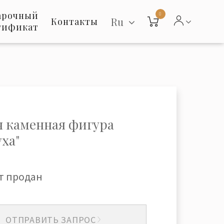
арочный
0
Ru
Контакты
тификат
я каменная фигура
уха"
т продан
ОТПРАВИТЬ ЗАПРОС