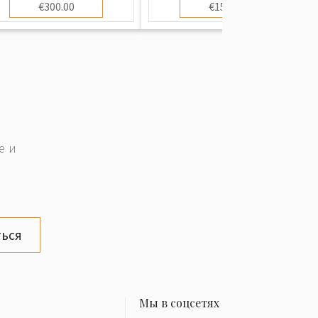
€300.00
€150.00
е и
ься