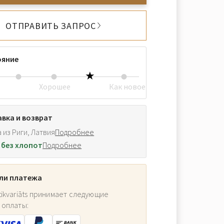
ОТПРАВИТЬ ЗАПРОС
ояние
Хорошее
Как новое
вка и возврат
 из Риги, Латвия
Подробнее
 без хлопот
Подробнее
ли платежа
ikvariāts принимает следующие
 оплаты: