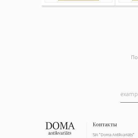
По
SIA "Doma Antikvariāts"