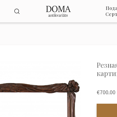
Под
Сер
Резна
карт
€700.00