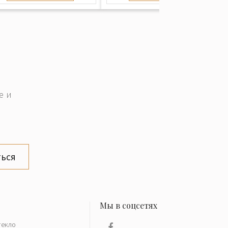
е и
ься
текло