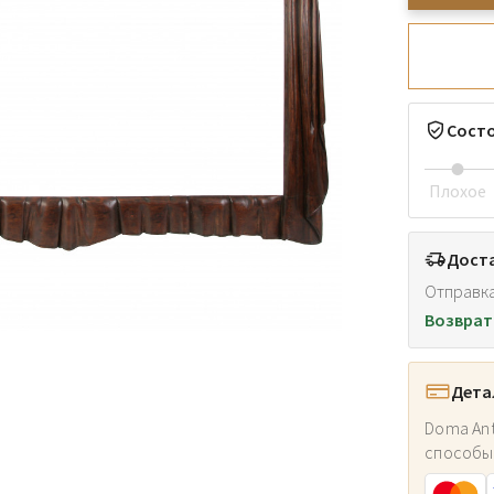
Сост
Плохое
Доста
Отправка
Возврат
Дета
Doma Ant
способы