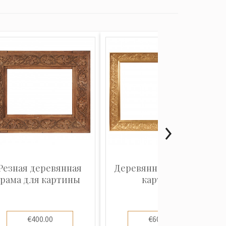
Резная деревянная
Деревянная рама для
рама для картины
картины
€400.00
€600.00