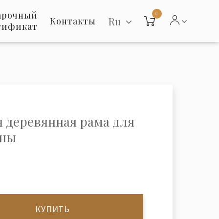
арочный
0
Ru
Контакты
тификат
я деревянная рама для
ины
КУПИТЬ