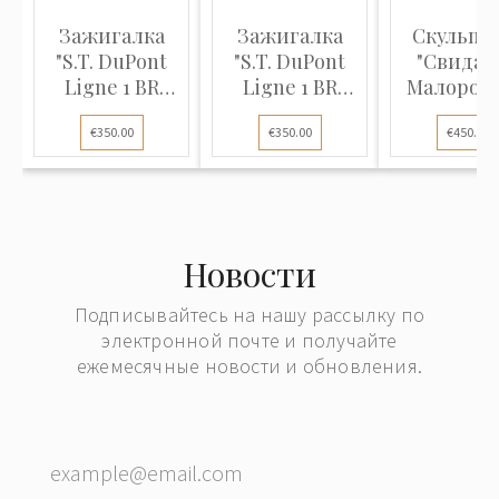
Зажигалка
Зажигалка
Скульпт
"S.T. DuPont
"S.T. DuPont
"Свидан
Ligne 1 BR
Ligne 1 BR
Малоросс
Small, Gold
Small, Gold
€350.00
€350.00
€450.00
plated"
plated
diamond
heads"
Новости
Подписывайтесь на нашу рассылку по
электронной почте и получайте
ежемесячные новости и обновления.