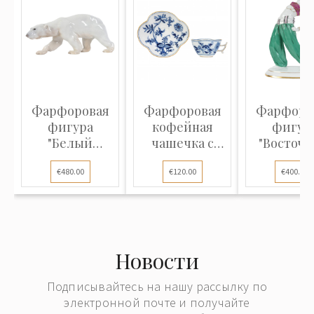
Фарфоровая
Фарфоровая
Фарфоро
фигура
кофейная
фигур
"Белый
чашечка с
"Восточ
медведь"
блюдцем
танец
€480.00
€120.00
€400.00
"Синий...
Новости
Подписывайтесь на нашу рассылку по
электронной почте и получайте