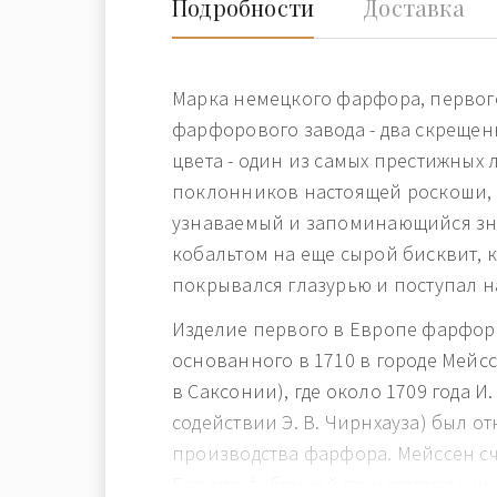
Подробности
Доставка
Марка немецкого фарфора, первог
фарфорового завода - два скрещен
цвета - один из самых престижных 
поклонников настоящей роскоши,
узнаваемый и запоминающийся зн
кобальтом на еще сырой бисквит, 
покрывался глазурью и поступал н
Изделие первого в Европе фарфор
основанного в 1710 в городе Мейcс
в Саксонии), где около 1709 года И.
содействии Э. В. Чирнхауза) был о
производства фарфора. Мейcсен сч
Европе фабрикой по изготовлени