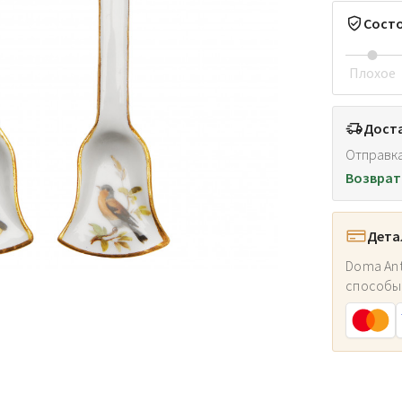
Сост
Плохое
Доста
Отправка
Возврат
Дета
Doma Ant
способы