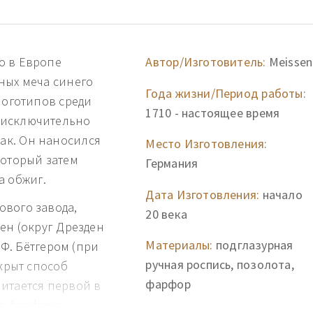
о в Европе
Автор/Изготовитель:
Meissen
ных меча синего
Года жизни/Период работы:
логотипов среди
1710 - настоящее время
 исключительно
ак. Он наносился
Место Изготовления:
который затем
Германия
а обжиг.
Дата Изготовления:
начало
ового завода,
20 века
ен (округ Дрезден
Материалы:
подглазурная
 Ф. Бётгером (при
ручная роспись, позолота,
ткрыт способ
фарфор
итается первой в
ю фарфора,