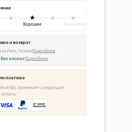
ояние
Хорошее
Как новое
вка и возврат
 из Риги, Латвия
Подробнее
 без хлопот
Подробнее
ли платежа
ikvariāts принимает следующие
 оплаты: