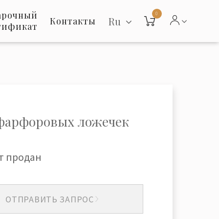
арочный
0
Ru
Контакты
тификат
фарфоровых ложечек
т продан
ОТПРАВИТЬ ЗАПРОС