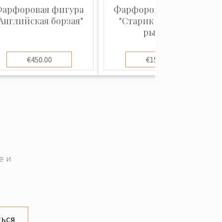
арфоровая фигура
Фарфоровая фигура
Английская борзая"
"Старик и золотая
рыбка"
€450.00
€150.00
е и
ься