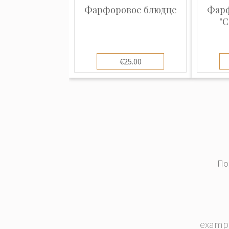
отличается от других мануфактур 
Фарфоровое блюдце
Фарф
изготавливаемых изделий, пласти
"С
изысканной росписью.
€25.00
По