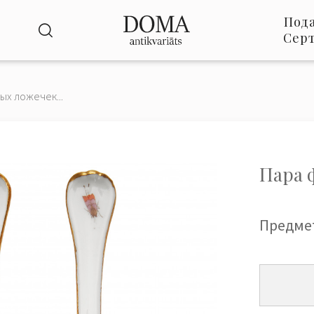
Под
Сер
х ложечек...
Пара 
Предме