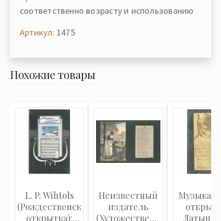
соответственно возрасту и использованию
Артикул:
1475
Похожие товары
L. P. Wihtols
Неизвестный
Музыкаль
(Рождественская
издатель
открытк
открытка):
(Художественная
Латышск