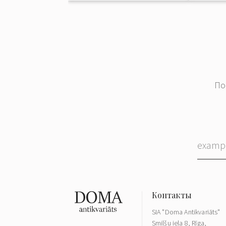
По
SIA "Doma Antikvariāts"
Smilšu iela 8, Rīga,