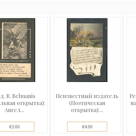
д. R. Belmanis
Неизвестный издатель
Ре
альная открытка):
(Поэтическая
н
Ангел...
открытка):...
€3.00
€4.00