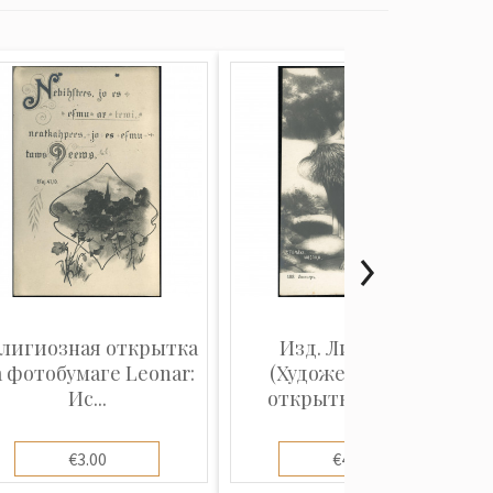
лигиозная открытка
Изд. Лингнеръ
а фотобумаге Leonar:
(Художественная
Ис...
открытка): Алле...
€3.00
€4.00