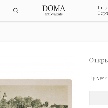
Под
Сер
Откры
Предме