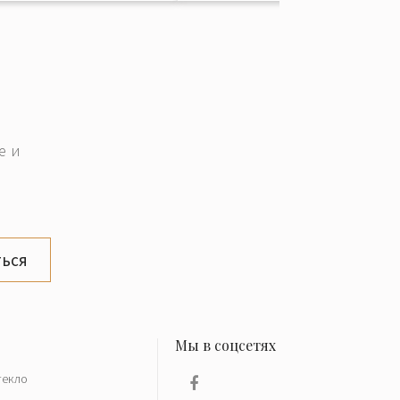
е и
ься
текло