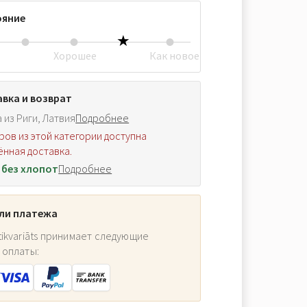
ояние
Хорошее
Как новое
вка и возврат
 из Риги, Латвия
Подробнее
ров из этой категории доступна
нная доставка.
 без хлопот
Подробнее
ли платежа
ikvariāts принимает следующие
 оплаты: