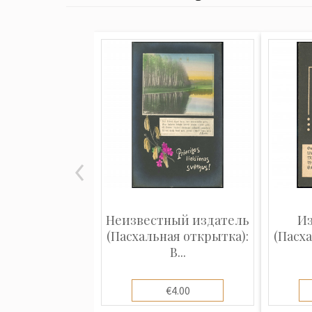
Неизвестный издатель
Из
(Пасхальная открытка):
(Пасх
В...
€4.00