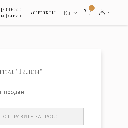
арочный
0
Ru
Контакты
тификат
тка "Талсы"
т продан
ОТПРАВИТЬ ЗАПРОС