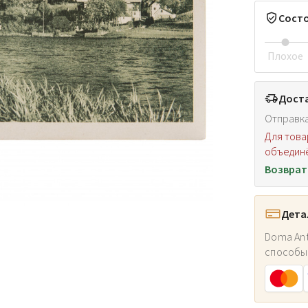
Сост
Плохое
Доста
Отправка
Для това
объединё
Возврат
Дета
Doma Ant
способы