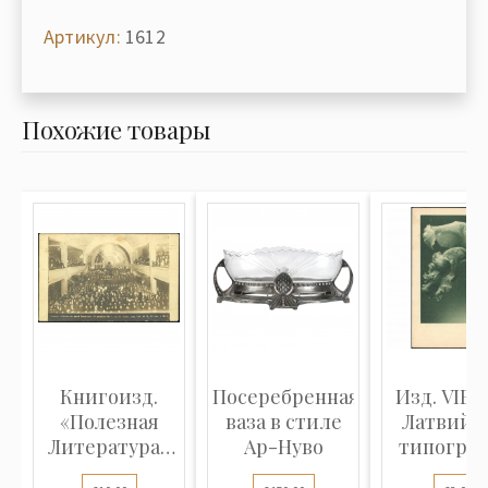
Артикул:
1612
Похожие товары
Книгоизд.
Посеребренная
Изд. VIBU
«Полезная
ваза в стиле
Латвийс
Литература»
Ар-Нуво
типогра
(Фотооткрытка...
ценных бу