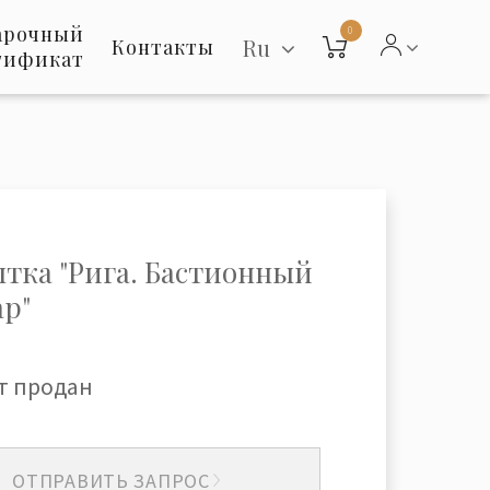
арочный
0
Ru
Контакты
тификат
тка "Рига. Бастионный
ар"
т продан
ОТПРАВИТЬ ЗАПРОС