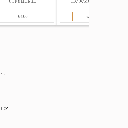
открытка...
Церемония ом...
€4.00
€5.00
е и
ься