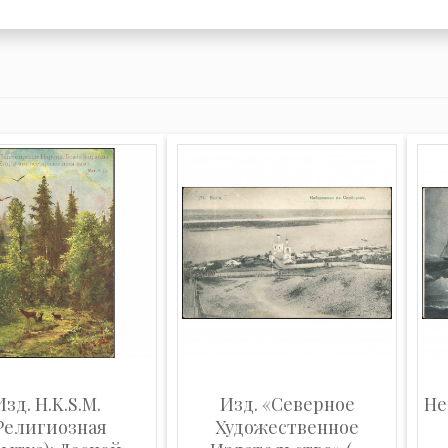
Изд. H.K.S.M.
Изд. «Северное
Не
Религиозная
Художественное