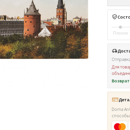
Сост
Плохое
Доста
Отправка
Для това
объединё
Возврат
Дета
Doma Ant
способы