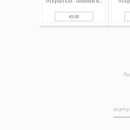
открытка): Зимний в...
откр
€5.00
По