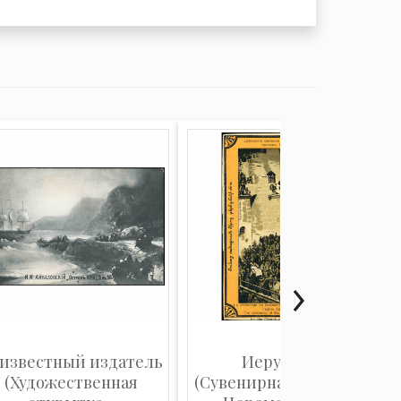
известный издатель
Иерусалим
(Художественная
(Сувенирная карточка):