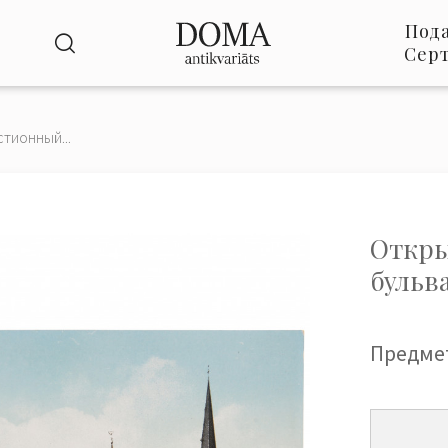
Под
Сер
стионный...
Откры
бульв
Предме