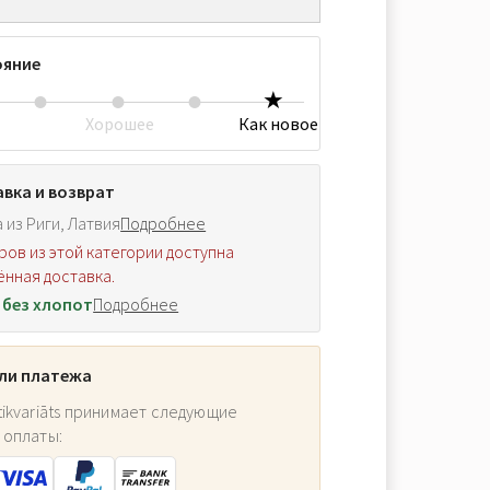
ояние
Хорошее
Как новое
вка и возврат
 из Риги, Латвия
Подробнее
ров из этой категории доступна
нная доставка.
 без хлопот
Подробнее
ли платежа
ikvariāts принимает следующие
 оплаты: