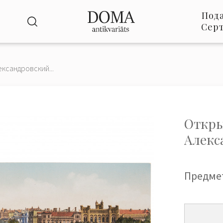
Под
Сер
ександровский...
Откры
Алекс
Предме