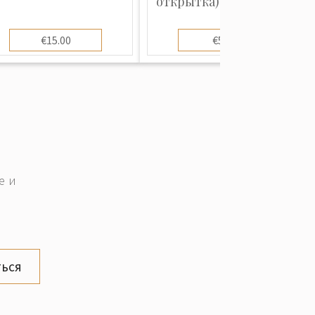
открытка): Зимний в...
€15.00
€5.00
е и
ься