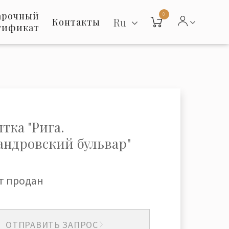
арочный
0
Ru
Контакты
тификат
тка "Рига.
андровский бульвар"
т продан
ОТПРАВИТЬ ЗАПРОС