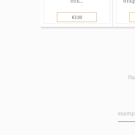
отк...
откр
€3.00
По