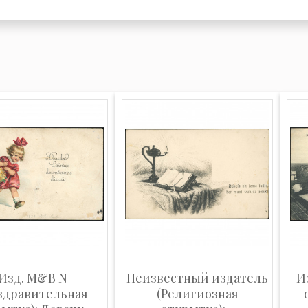
Изд. M&B N
Неизвестный издатель
Из
здравительная
(Религиозная