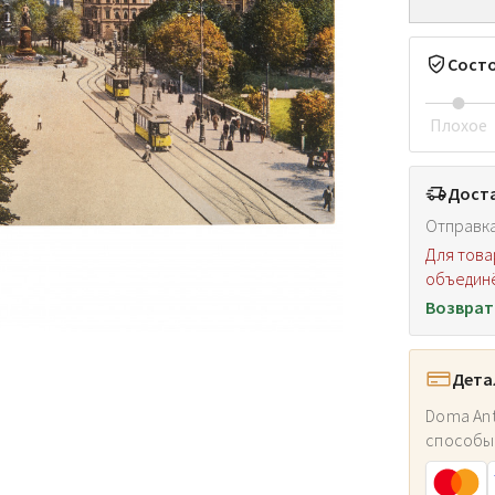
Сост
Плохое
Доста
Отправка
Для това
объединё
Возврат
Дета
Doma Ant
способы