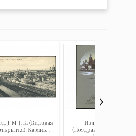
д. J. M. J. K. (Видовая
Изд. HWB
открытка): Казань...
(Поздравительная