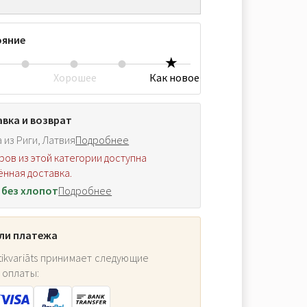
ояние
Хорошее
Как новое
вка и возврат
 из Риги, Латвия
Подробнее
ров из этой категории доступна
нная доставка.
 без хлопот
Подробнее
ли платежа
ikvariāts принимает следующие
 оплаты: