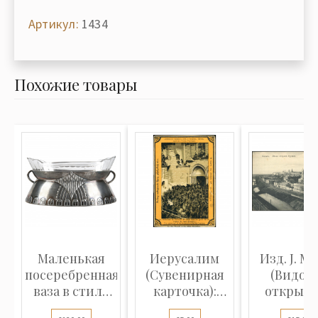
Артикул:
1434
Похожие товары
Маленькая
Иерусалим
Изд. J. M. J
посеребренная
(Сувенирная
(Видов
ваза в стиле
карточка):
открытк
Ар-Нуво
Церемония
Казань..