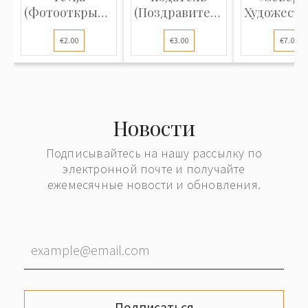
(Фотооткрытка):
(Поздравительная
Художеств
Растение...
открытк...
Издательс
€2.00
€3.00
€7.00
(...
Новости
Подписывайтесь на нашу рассылку по
электронной почте и получайте
ежемесячные новости и обновления.
Подписаться