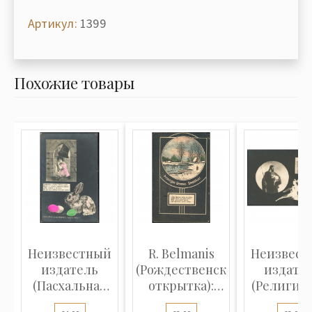
Артикул:
1399
Похожие товары
Неизвестный
R. Belmanis
Неизвест
издатель
(Рождественская
издате
(Пасхальная
открытка):
(Религио
открытка): Ж...
Круглы...
открытка)