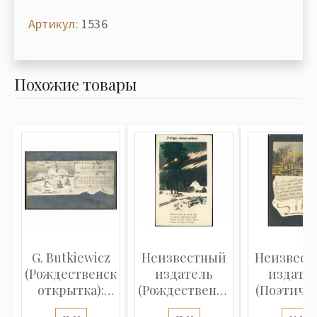
Артикул:
1536
Похожие товары
G. Butkiewicz
Неизвестный
Неизвест
(Рождественская
издатель
издате
открытка):
(Рождественская
(Поэтиче
Зимн...
открытка...
открытка)