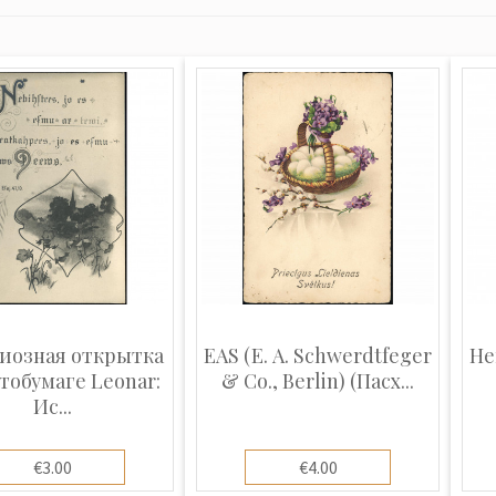
иозная открытка
EAS (E. A. Schwerdtfeger
Не
тобумаге Leonar:
& Co., Berlin) (Пасх...
Ис...
€3.00
€4.00