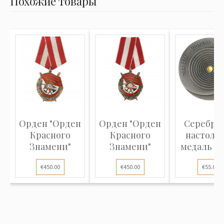
Похожие товары
Орден "Орден
Орден "Орден
Серебря
Красного
Красного
настоль
Знамени"
Знамени"
медаль "R
Satiksme.
€450.00
€450.00
€55.00