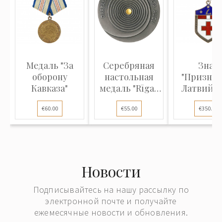
Медаль "За
Серебряная
Знак
оборону
настольная
"Признан
Кавказа"
медаль "Rīgas
Латвийс
Satiksme...
Красны
€60.00
€55.00
€350.00
крест, 3-
Новости
Подписывайтесь на нашу рассылку по
электронной почте и получайте
ежемесячные новости и обновления.