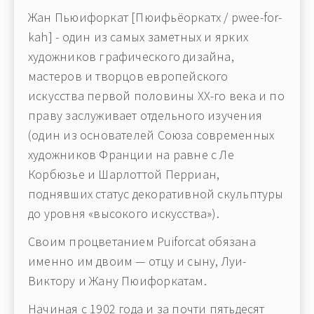
Жан Пьюифоркат [Пюифьёоркатх / pwee-for-
kah] - один из самых заметных и ярких
художников графического дизайна,
мастеров и творцов европейского
искусства первой половины XX-го века и по
праву заслуживает отдельного изучения
(один из основателей Союза современных
художников Франции на равне с Ле
Корбюзье и Шарлоттой Перриан,
поднявших статус декоративной скульптуры
до уровня «высокого искусства»).
Своим процветанием Puiforcat обязана
именно им двоим — отцу и сыну, Луи-
Виктору и Жану Пюифоркатам.
Начиная с 1902 года и за почти пятьдесят