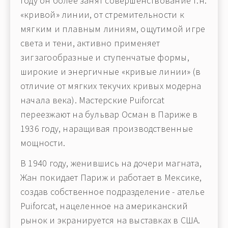
году он более занят совершенствование т.н.
«кривой» линии, от стремительности к
мягким и плавным линиям, ощутимой игре
света и тени, активно применяет
зигзагообразные и ступенчатые формы,
широкие и энергичные «кривые линии» (в
отличие от мягких текучих кривых модерна
начала века). Мастерские Puiforcat
переезжают на бульвар Осман в Париже в
1936 году, наращивая производственные
мощности.
В 1940 году, женившись на дочери магната,
Жан покидает Париж и работает в Мексике,
создав собственное подразделение - ателье
Puiforcat, нацеленное на американский
рынок и экранируется на выставках в США.