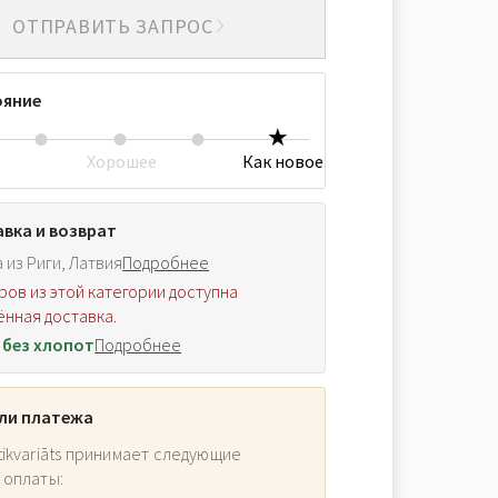
ОТПРАВИТЬ ЗАПРОС
ояние
Хорошее
Как новое
вка и возврат
 из Риги, Латвия
Подробнее
ров из этой категории доступна
нная доставка.
 без хлопот
Подробнее
ли платежа
ikvariāts принимает следующие
 оплаты: