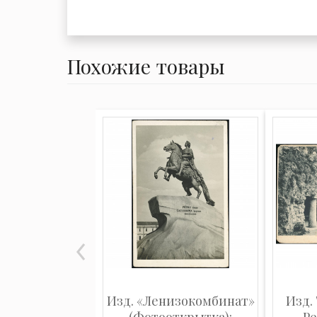
Похожие товары
Изд. «Ленизокомбинат»
Изд. 
(Фотооткрытка):
Ре