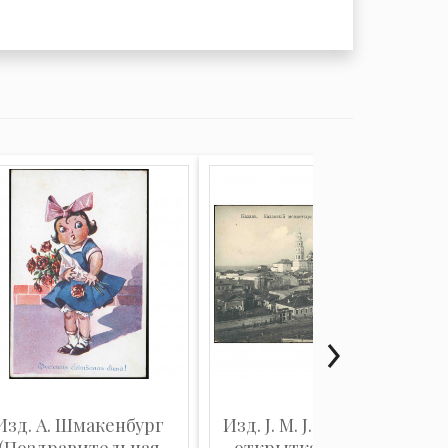
Изд. А. Шмакенбург
Изд. J. M. J. K. (Видовая
(Поздравительная
открытка): Казань...