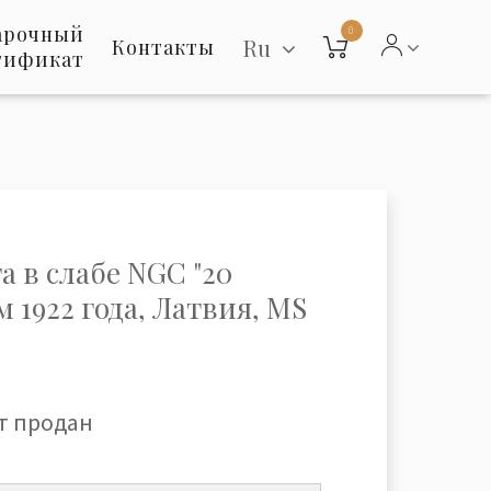
арочный
0
Ru
Контакты
тификат
а в слабе NGC "20
 1922 года, Латвия, MS
т продан