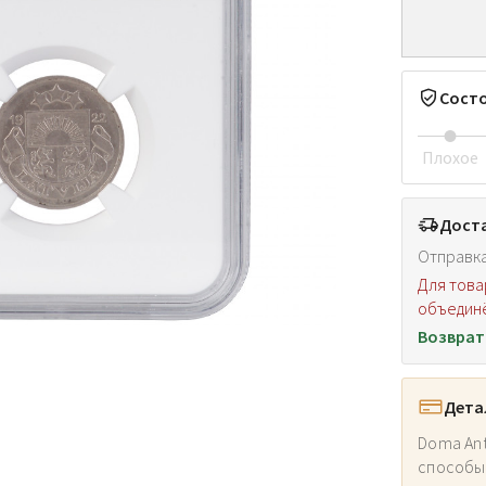
Сост
Плохое
Доста
Отправка
Для това
объединё
Возврат
Дета
Doma Ant
способы