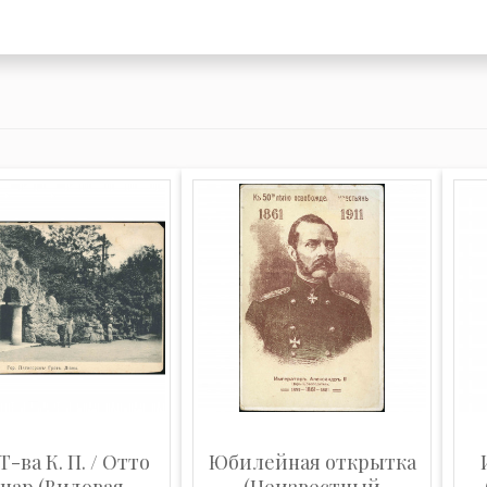
Т-ва К. П. / Отто
Юбилейная открытка
нар (Видовая
(Неизвестный