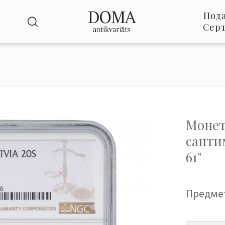
Под
Сер
Монет
сантим
61"
Предме