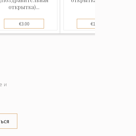
открытка)...
€3.00
€10.00
е и
ься