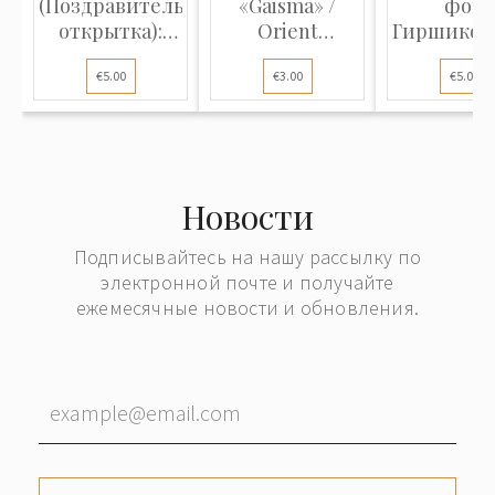
(Поздравительная
«Gaisma» /
фон
открытка):
Orient
Гиршиков
Зимний в...
(Религиозная
(Студий
€5.00
€3.00
€5.00
отк...
фо...
Новости
Подписывайтесь на нашу рассылку по
электронной почте и получайте
ежемесячные новости и обновления.