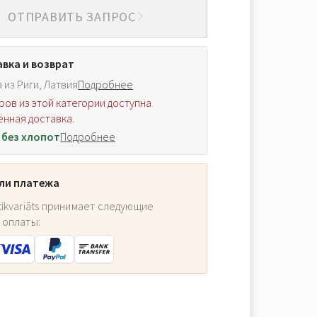
ОТПРАВИТЬ ЗАПРОС
вка и возврат
 из Риги, Латвия
Подробнее
ров из этой категории доступна
нная доставка.
 без хлопот
Подробнее
ли платежа
ikvariāts принимает следующие
 оплаты: