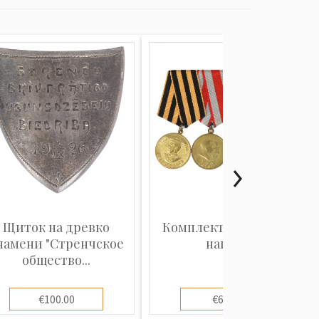
Щиток на древко
Комплект Советских
намени "Стренчское
наград
общество...
€100.00
€60.00