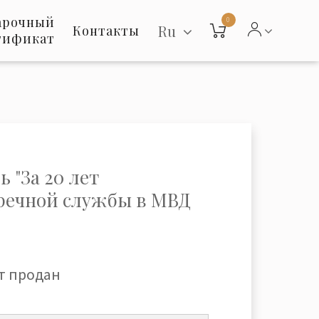
арочный
0
Ru
Контакты
тификат
 "За 20 лет
речной службы в МВД
т продан