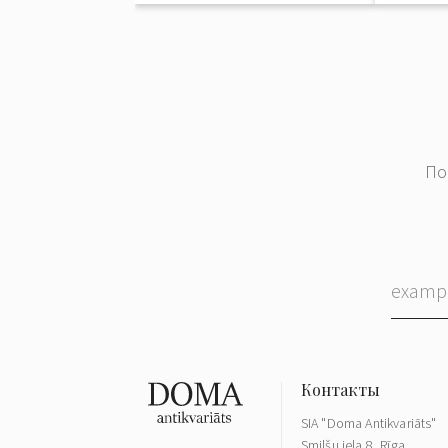
По
SIA "Doma Antikvariāts"
Smilšu iela 8, Rīga,