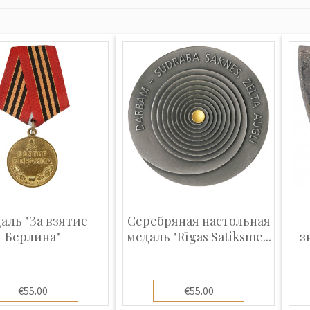
аль "За взятие
Серебряная настольная
Берлина"
медаль "Rīgas Satiksme...
з
€55.00
€55.00