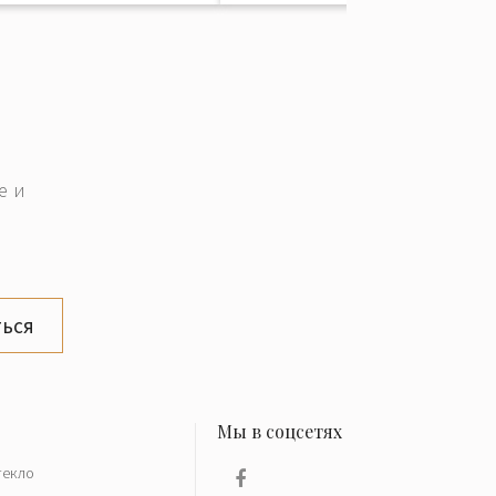
е и
ься
текло