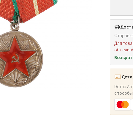
Доста
Отправка
Для това
объединё
Возврат
Дета
Doma Ant
способы