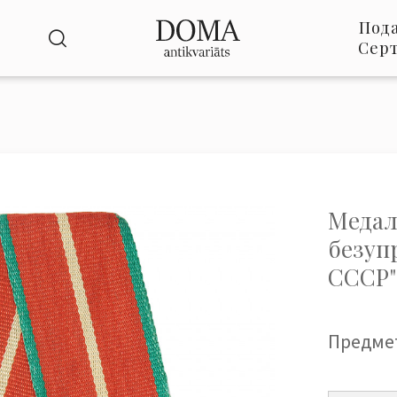
Под
Сер
Медаль
безуп
СССР"
Предме