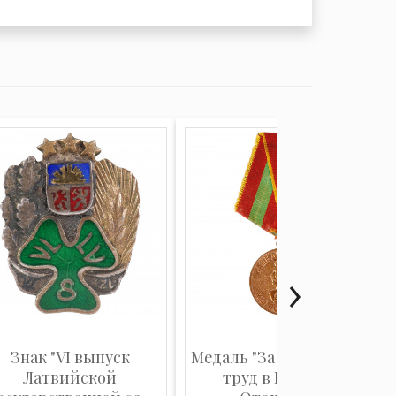
Знак "VI выпуск
Медаль "За доблестный
Латвийской
труд в Великой