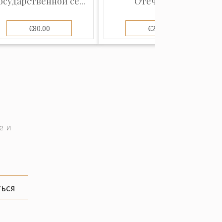
осударственной се...
Отечеств...
€80.00
€25.00
е и
ься