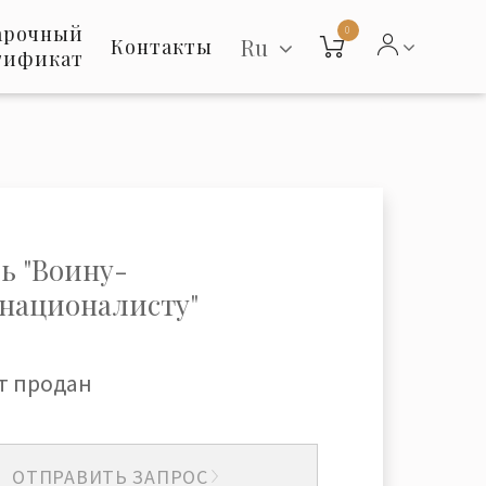
арочный
0
Ru
Контакты
тификат
ь "Воину-
националисту"
т продан
ОТПРАВИТЬ ЗАПРОС