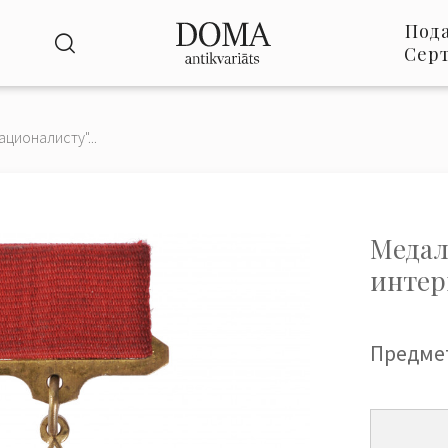
Под
Сер
ционалисту"...
Медал
интер
Предме