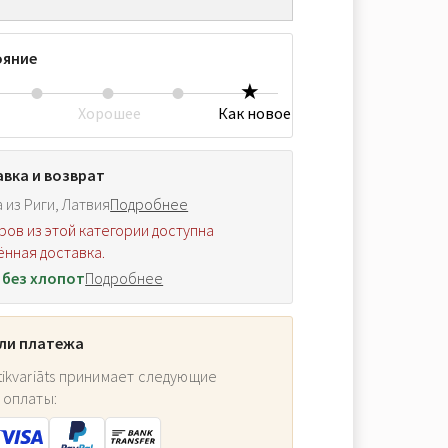
ояние
Хорошее
Как новое
вка и возврат
 из Риги, Латвия
Подробнее
ров из этой категории доступна
нная доставка.
 без хлопот
Подробнее
ли платежа
ikvariāts принимает следующие
 оплаты: