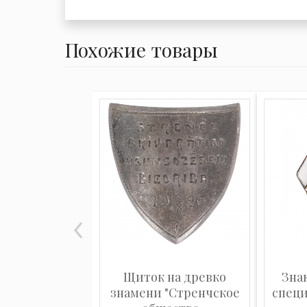
Похожие товары
Щиток на древко
Зна
знамени "Стренчское
спец