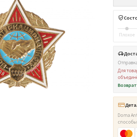
Сост
Плохое
Доста
Отправка
Для това
объединё
Возврат
Дета
Doma Ant
способы